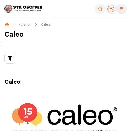
Тип товара
Каталог
Caleo
Все товары бренда
Caleo
Греющий кабель
Тёплые полы
1
Регулирующая аппаратура
Caleo