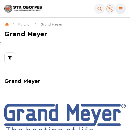
Тип товара
Каталог
Grand Meyer
Все товары бренда
Grand Meyer
Тёплые полы
Регулирующая аппаратура
1
Grand Meyer