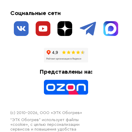
Обогрев открытых площадей
Акции
Комплектующие материалы
Социальные сети
Обогрев резервуаров
О нас
Взрывозащищенное оборудование
Обогрев трубопроводов
Блог
Системы защиты от протечки
Отзывы
Гофрированные трубы и фиттинги
Доставка
Отопительное оборудование
Оплата
Термочехлы
Представлены на:
Контакты
Распродажа
(c) 2010–2026, ООО «ЭТК Обогрев»
“ЭТК Обогрев” использует файлы
«cookie», с целью персонализации
сервисов и повышения удобства