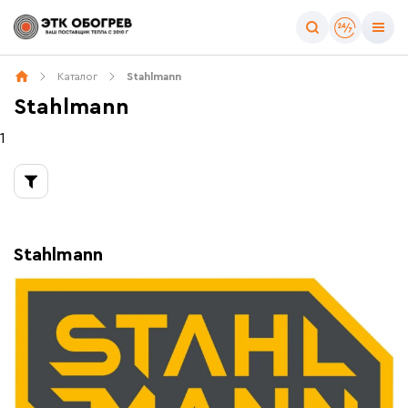
Тип товара
Каталог
Stahlmann
Все товары бренда
Stahlmann
Системы защиты от протечек воды
Гофрированные трубы и фитинги
1
Stahlmann