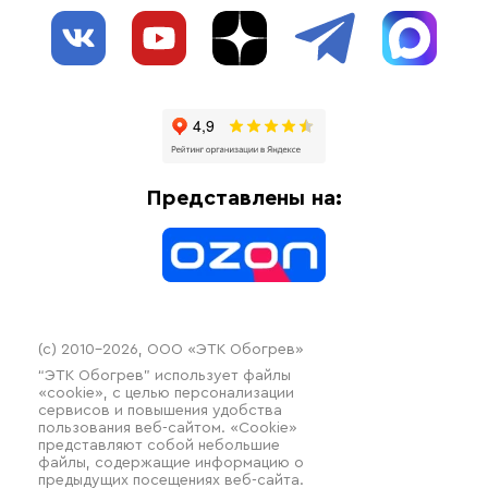
О нас
Взрывозащищенное оборудование
Обогрев трубопроводов
Блог
Системы защиты от протечки
Отзывы
Гофрированные трубы и фиттинги
Доставка
Отопительное оборудование
Оплата
Термочехлы
Представлены на:
Контакты
Распродажа
(c) 2010–2026, ООО «ЭТК Обогрев»
“ЭТК Обогрев” использует файлы
«cookie», с целью персонализации
сервисов и повышения удобства
пользования веб-сайтом. «Cookie»
представляют собой небольшие
файлы, содержащие информацию о
предыдущих посещениях веб-сайта.