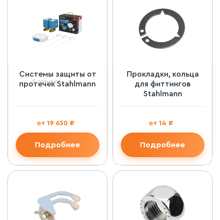
Системы защиты от
Прокладки, кольца
5 отзывов
протечек Stahlmann
для фиттингов
Stahlmann
от 19 630 ₽
от 14 ₽
Подробнее
Подробнее