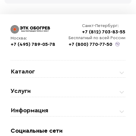
Санкт-Петербург:
+7 (812) 703-83-55
Бесплатный по всей России
Москва:
+7 (495) 789-05-78
+7 (800) 770-77-50
Каталог
Греющие кабели
Услуги
Теплые полы
Обогрев кровли и водостоков
Информация
Регулирующая аппаратура
Обогрев открытых площадей
Акции
Комплектующие материалы
Социальные сети
Обогрев резервуаров