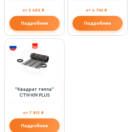
от 3 482 ₽
от 4 766 ₽
Подробнее
Подробнее
"Квадрат тепла"
5 отзывов
СТН-КМ PLUS
от 7 812 ₽
Подробнее