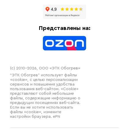
Отзывы
Гофрированные трубы и фиттинги
Доставка
Отопительное оборудование
Оплата
Термочехлы
Представлены на:
Контакты
Распродажа
(c) 2010–2026, ООО «ЭТК Обогрев»
“ЭТК Обогрев” использует файлы
«cookie», с целью персонализации
сервисов и повышения удобства
пользования веб-сайтом. «Cookie»
представляют собой небольшие
файлы, содержащие информацию о
предыдущих посещениях веб-сайта.
Если вы не хотите использовать
файлы «cookie», измените
настройки браузера. ePN