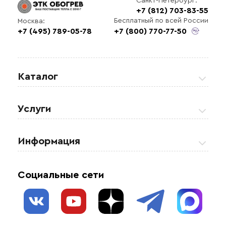
Санкт-Петербург:
+7 (812) 703-83-55
Бесплатный по всей России
Москва:
+7 (495) 789-05-78
+7 (800) 770-77-50
Каталог
Греющие кабели
Услуги
Теплые полы
Обогрев кровли и водостоков
Информация
Регулирующая аппаратура
Обогрев открытых площадей
Акции
Комплектующие материалы
Социальные сети
Обогрев резервуаров
О нас
Взрывозащищенное оборудование
Обогрев трубопроводов
Блог
Системы защиты от протечки