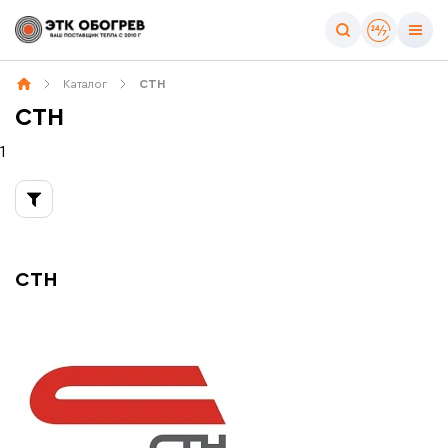
Тип товара
Каталог
СТН
Все товары бренда
СТН
Греющий кабель
Тёплые полы
1
СТН