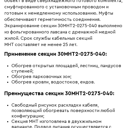
объект в виде сверхнадежного готового комплекта,
Бренд
смуфтированного с установочным проводом и
ССТ Premium
готовым к немедленному использованию. Муфты
Материал
Термопластичный
обеспечивают герметичность соединения.
эластомер
Экранирование секции 30МНТ2-0275-040 выполнено
Минимальный радиус изгиба (мм)
35
из фольгированного лавсана с дренажной медной
жилой. Срок службы кабельных секций
МНТ составляет не менее 25 лет.
Применение секции 30МНТ2-0275-040:
Обогрев открытых площадей, лестниц, пандусов
ступеней;
Обогрев парковочных зон;
Обогрев кровли, водостоков, ендов.
Преимущества секции 30МНТ2-0275-040:
Свободный рисунок раскладки кабеля,
позволяющий обогревать поверхности любой
конфигурации;
Секция МНТ изготовлена в двухжильном
варианте. Подвод питания осуществляется с