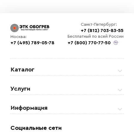
Санкт-Петербург:
+7 (812) 703-83-55
Бесплатный по всей России
Москва:
+7 (495) 789-05-78
+7 (800) 770-77-50
Каталог
Греющие кабели
Услуги
Теплые полы
Обогрев кровли и водостоков
Информация
Регулирующая аппаратура
Обогрев открытых площадей
Акции
Комплектующие материалы
Социальные сети
Обогрев резервуаров