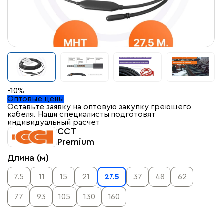
-10%
Оптовые цены
Оставьте заявку на оптовую закупку греющего
кабеля. Наши специалисты подготовят
индивидуальный расчет
ССТ
Premium
Длина (м)
7.5
11
15
21
27.5
37
48
62
77
93
105
130
160