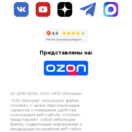
О нас
Взрывозащищенное оборудование
Обогрев трубопроводов
Блог
Системы защиты от протечки
Отзывы
Гофрированные трубы и фиттинги
Доставка
Отопительное оборудование
Оплата
Термочехлы
Представлены на:
Контакты
Распродажа
(c) 2010–2026, ООО «ЭТК Обогрев»
“ЭТК Обогрев” использует файлы
«cookie», с целью персонализации
сервисов и повышения удобства
пользования веб-сайтом. «Cookie»
представляют собой небольшие
файлы, содержащие информацию о
предыдущих посещениях веб-сайта.