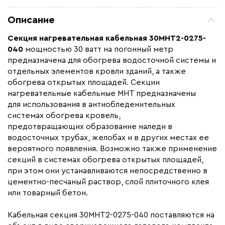
Мощность (Вт)
830
Описание
Назначение
Для водостоков, Для
кровли, Для открытых
Секция нагревательная кабельная
30МНТ2-0275-
площадей
040
мощностью 30 ватт на погонный метр
предназначена для обогрева водосточной системы и
Монтаж
В стяжку, Внутренний,
отдельных элементов кровли зданий, а также
Наружный
обогрева открытых площадей. Секции
Макс. рабочая температура (C)
+90
нагревательные кабельные МНТ предназначены
Толщина (мм)
7,5
для использования в антиобледенительных
системах обогрева кровель,
Длина установочного провода, м
4
предотвращающих образование наледи в
Страна производства
Россия
водосточных трубах, желобах и в других местах ее
вероятного появления. Возможно также применение
Гарантия (год)
3-5
секций в системах обогрева открытых площадей,
Срок службы(год)
25
при этом они устанавливаются непосредственно в
Область применения
Архитектурный обогрев,
цементно-песчаный раствор, слой плиточного клея
Промышленный обогрев
или товарный бетон.
Тип кабеля
резистивный
Кабельная секция 30МНТ2-0275-040 поставляются на
Коллекция
Секции 30МНТ