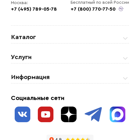
Бесплатный по всей России
Москва:
+7 (495) 789-05-78
+7 (800) 770-77-50
Каталог
Греющие кабели
Услуги
Теплые полы
Обогрев кровли и водостоков
Информация
Регулирующая аппаратура
Обогрев открытых площадей
Акции
Комплектующие материалы
Социальные сети
Обогрев резервуаров
О нас
Взрывозащищенное оборудование
Обогрев трубопроводов
Блог
Системы защиты от протечки
Отзывы
Гофрированные трубы и фиттинги