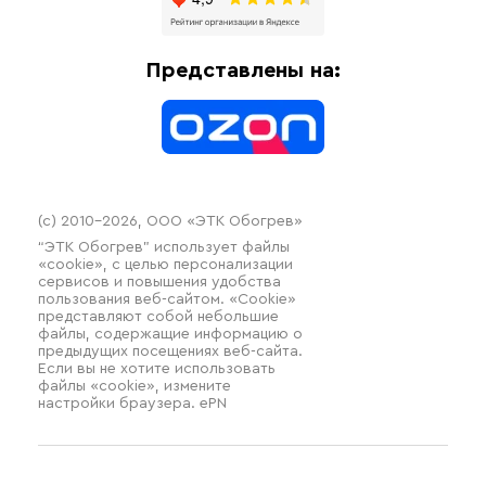
Доставка
Отопительное оборудование
Оплата
Термочехлы
Представлены на:
Контакты
Распродажа
(c) 2010–2026, ООО «ЭТК Обогрев»
“ЭТК Обогрев” использует файлы
«cookie», с целью персонализации
сервисов и повышения удобства
пользования веб-сайтом. «Cookie»
представляют собой небольшие
файлы, содержащие информацию о
предыдущих посещениях веб-сайта.
Если вы не хотите использовать
файлы «cookie», измените
настройки браузера. ePN