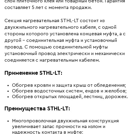
слой плиточного клея или товарный бетон. Гарантия
составляет 5 лет с момента продажи.
Гарантия (год)
3
Срок службы(год)
20
Секция нагревательная STHL-LT состоит из
Область применения
Архитектурный обогрев,
двухжильного нагревательного кабеля, с одной
Промышленный обогрев
стороны которого установлена концевая муфта, а с
другой – соединительная муфта и установочный
Тип кабеля
резистивный
провод. С помощью соединительной муфты
Коллекция
Секции STHL-LT
установочный провод электрически и механически
Бренд
соединяется с нагревательным кабелем.
Теплолюкс
Материал
Термопластичный
Применение STHL-LT:
эластомер
Минимальный радиус изгиба (мм)
40
Обогрев кровли и защита крыш от обледенения;
Обогрев водосточных систем, ендов и желобов;
Обогрев открытых площадей, лестниц, дорожек.
Преимущества STHL-LT:
Многопроволочная двухжильная конструкция
увеличивает запас прочности на излом и
надежность контакта в муфте;