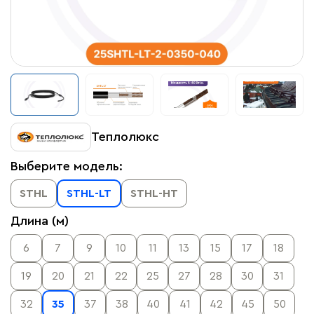
Теплолюкс
Выберите модель:
STHL
STHL-LT
STHL-HT
Длина (м)
6
7
9
10
11
13
15
17
18
19
20
21
22
25
27
28
30
31
32
35
37
38
40
41
42
45
50