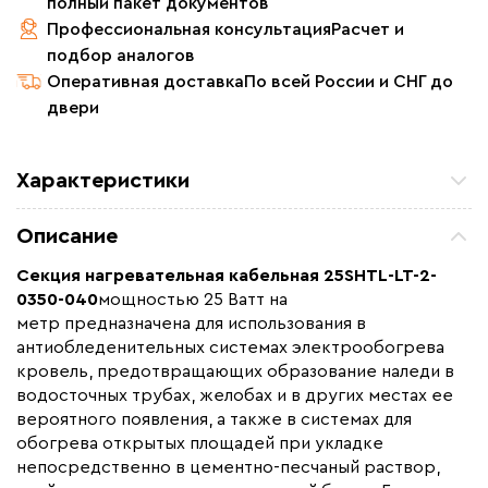
полный пакет документов
Профессиональная консультация
Расчет и
подбор аналогов
Оперативная доставка
По всей России и СНГ до
двери
Характеристики
Мощность (Вт)
875
Описание
Назначение
Для водостоков, Для
кровли, Для открытых
Секция нагревательная кабельная 25SHTL-LT-2-
площадей
0350-040
мощностью 25 Ватт на
метр предназначена для использования в
Монтаж
В стяжку, Внутренний,
антиобледенительных системах электрообогрева
Наружный
кровель, предотвращающих образование наледи в
Макс. рабочая температура (C)
+80
водосточных трубах, желобах и в других местах ее
Толщина (мм)
6,5
вероятного появления, а также в системах для
обогрева открытых площадей при укладке
Длина установочного провода, м
3
непосредственно в цементно-песчаный раствор,
Страна производства
Россия