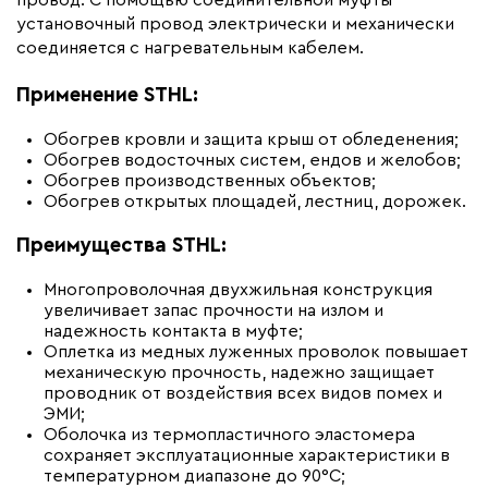
провод. С помощью соединительной муфты
Бренд
Теплолюкс
установочный провод электрически и механически
Материал
Термопластичный
соединяется с нагревательным кабелем.
эластомер
Применение STHL:
Минимальный радиус изгиба (мм)
40
Обогрев кровли и защита крыш от обледенения;
Обогрев водосточных систем, ендов и желобов;
Обогрев производственных объектов;
Обогрев открытых площадей, лестниц, дорожек.
Преимущества STHL:
Многопроволочная двухжильная конструкция
увеличивает запас прочности на излом и
надежность контакта в муфте;
Оплетка из медных луженных проволок повышает
механическую прочность, надежно защищает
проводник от воздействия всех видов помех и
ЭМИ;
Оболочка из термопластичного эластомера
сохраняет эксплуатационные характеристики в
температурном диапазоне до 90°С;