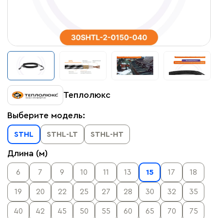
Теплолюкс
Выберите модель:
STHL
STHL-LT
STHL-HT
Длина (м)
6
7
9
10
11
13
15
17
18
19
20
22
25
27
28
30
32
35
40
42
45
50
55
60
65
70
75