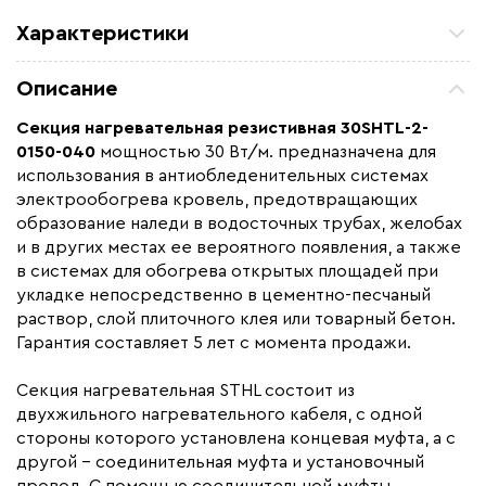
Характеристики
Мощность (Вт)
450
Описание
Назначение
Для открытых площадей
Секция нагревательная резистивная 30SHTL-2-
Монтаж
В стяжку
0150-040
мощностью 30 Вт/м. предназначена для
Макс. рабочая температура (C)
+90
использования в антиобледенительных системах
электрообогрева кровель, предотвращающих
Толщина (мм)
7,1
образование наледи в водосточных трубах, желобах
Длина установочного провода, м
3
и в других местах ее вероятного появления, а также
в системах для обогрева открытых площадей при
Страна производства
Россия
укладке непосредственно в цементно-песчаный
Гарантия (год)
5
раствор, слой плиточного клея или товарный бетон.
Срок службы(год)
20
Гарантия составляет 5 лет с момента продажи.
Область применения
Архитектурный обогрев,
Секция нагревательная STHL состоит из
Промышленный обогрев
двухжильного нагревательного кабеля, с одной
Тип кабеля
резистивный
стороны которого установлена концевая муфта, а с
Коллекция
другой – соединительная муфта и установочный
Секции STHL