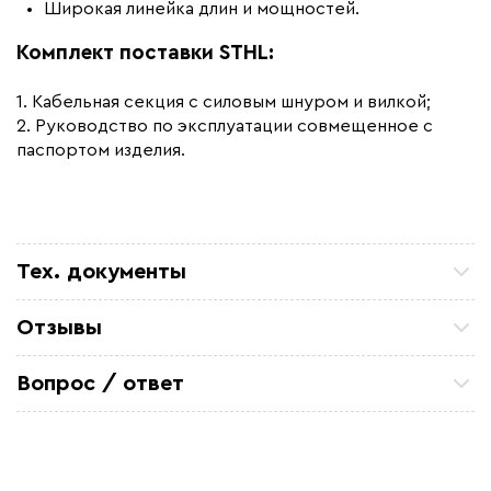
Широкая линейка длин и мощностей.
Комплект поставки STHL:
1. Кабельная секция с силовым шнуром и вилкой;
2. Руководство по эксплуатации совмещенное с
паспортом изделия.
Тех. документы
Руководство по эксплуатации - Секции STHL
Отзывы
Декларация соответствия - Секции STHL
Петр П
ТСЖ 15/43 Закупали кабель для очистных
Вопрос / ответ
Сертификат соответствия - Секции STHL
коммуникаций. Все отлично. по цене и срокам
устроило
Задайте вопрос о товаре, наш специалист ответит
Александ Ф
вам в течении нескольких минут.
Отличный кабель. На производство
металоконструкций, для обогрева труб резервуара
Михаил Игоревич