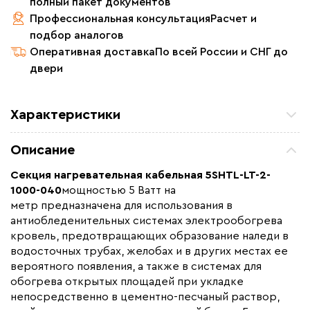
полный пакет документов
Профессиональная консультация
Расчет и
подбор аналогов
Оперативная доставка
По всей России и СНГ до
двери
Характеристики
Мощность (Вт)
500
Описание
Назначение
Для водостоков, Для
кровли, Для открытых
Секция нагревательная кабельная 5SHTL-LT-2-
площадей
1000-040
мощностью 5 Ватт на
метр предназначена для использования в
Монтаж
В стяжку, Внутренний,
антиобледенительных системах электрообогрева
Наружный
кровель, предотвращающих образование наледи в
Макс. рабочая температура (C)
+80
водосточных трубах, желобах и в других местах ее
Толщина (мм)
6,5
вероятного появления, а также в системах для
обогрева открытых площадей при укладке
Длина установочного провода, м
3
непосредственно в цементно-песчаный раствор,
Страна производства
Россия