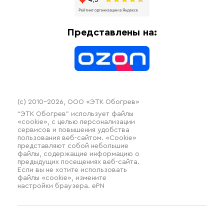
Доставка
Отопительное оборудование
Оплата
Термочехлы
Представлены на:
Контакты
Распродажа
(c) 2010–2026, ООО «ЭТК Обогрев»
“ЭТК Обогрев” использует файлы
«cookie», с целью персонализации
сервисов и повышения удобства
пользования веб-сайтом. «Cookie»
представляют собой небольшие
файлы, содержащие информацию о
предыдущих посещениях веб-сайта.
Если вы не хотите использовать
файлы «cookie», измените
настройки браузера. ePN