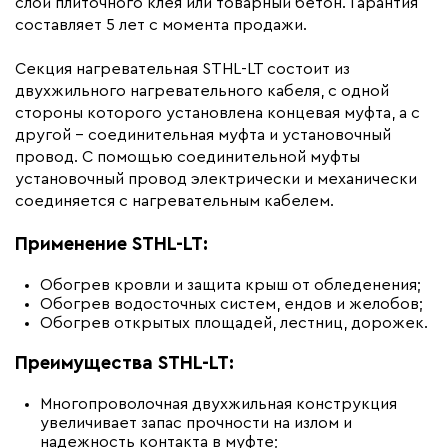
слой плиточного клея или товарный бетон. Гарантия
составляет 5 лет с момента продажи.
Гарантия (год)
3
Срок службы(год)
20
Секция нагревательная STHL-LT состоит из
Область применения
Архитектурный обогрев,
двухжильного нагревательного кабеля, с одной
Промышленный обогрев
стороны которого установлена концевая муфта, а с
другой – соединительная муфта и установочный
Тип кабеля
резистивный
провод. С помощью соединительной муфты
Коллекция
Секции STHL-LT
установочный провод электрически и механически
Бренд
соединяется с нагревательным кабелем.
Теплолюкс
Материал
Термопластичный
Применение STHL-LT:
эластомер
Минимальный радиус изгиба (мм)
40
Обогрев кровли и защита крыш от обледенения;
Обогрев водосточных систем, ендов и желобов;
Обогрев открытых площадей, лестниц, дорожек.
Преимущества STHL-LT:
Многопроволочная двухжильная конструкция
увеличивает запас прочности на излом и
надежность контакта в муфте;