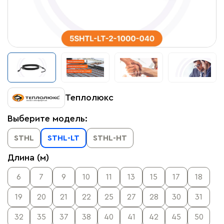
Теплолюкс
Выберите модель:
STHL
STHL-LT
STHL-HT
Длина (м)
6
7
9
10
11
13
15
17
18
19
20
21
22
25
27
28
30
31
32
35
37
38
40
41
42
45
50