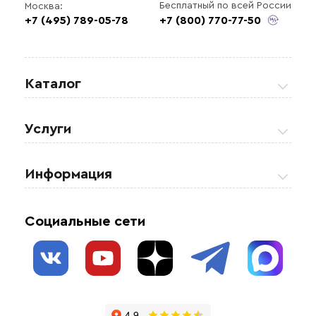
Бесплатный по всей России
Москва:
+7 (495) 789-05-78
+7 (800) 770-77-50
Каталог
Греющие кабели
Услуги
Теплые полы
Обогрев кровли и водостоков
Информация
Регулирующая аппаратура
Обогрев открытых площадей
Акции
Комплектующие материалы
Социальные сети
Обогрев резервуаров
О нас
Взрывозащищенное оборудование
Обогрев трубопроводов
Блог
Системы защиты от протечки
Отзывы
Гофрированные трубы и фиттинги