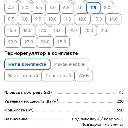
4.5
5.0
5.5
6.0
6.5
7.0
7.5
8.0
8.5
9.0
9.5
10.0
11.0
12.0
13.0
14.0
15.0
16.0
17.0
18.0
19.0
20.0
21.0
22.0
23.0
24.0
25.0
Терморегулятор в комплекте
Нет в комплекте
Механический
Электронный
Сенсорный
Wi-Fi
Площадь обогрева (м2)
7.5
Удельная мощность (Вт/м²)
220
Мощность (Вт)
1650
Назначение
Под линолеум / ковролин,
Под паркет / ламинат