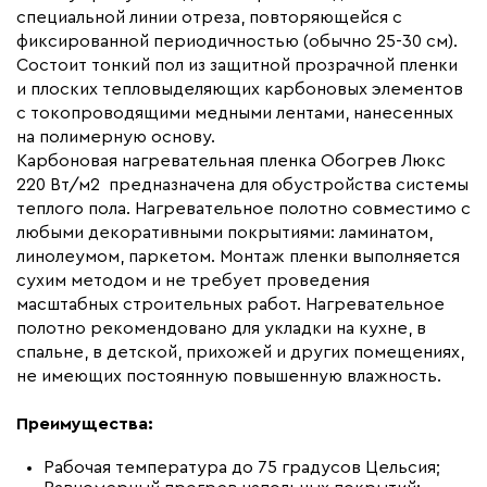
специальной линии отреза, повторяющейся с
Макс. рабочая температура (C)
+90
фиксированной периодичностью (обычно 25-30 см).
Макс. ток нагрузки (А)
7.5
Состоит тонкий пол из защитной прозрачной пленки
и плоских тепловыделяющих карбоновых элементов
Ширина (мм)
1000
с токопроводящими медными лентами, нанесенных
Толщина (мм)
0,34
на полимерную основу.
Карбоновая нагревательная пленка Обогрев Люкс
Длина установочного провода, м
2x7,5
220 Вт/м2 предназначена для обустройства системы
Страна производства
Россия
теплого пола. Нагревательное полотно совместимо с
Гарантия (год)
любыми декоративными покрытиями: ламинатом,
7
линолеумом, паркетом. Монтаж пленки выполняется
Срок службы(год)
15
сухим методом и не требует проведения
Вес (кг)
5,62
масштабных строительных работ. Нагревательное
полотно рекомендовано для укладки на кухне, в
Коллекция
Комплекты Обогрев Люкс
спальне, в детской, прихожей и других помещениях,
100PL
не имеющих постоянную повышенную влажность.
Бренд
Обогрев Люкс
Преимущества:
Рабочая температура до 75 градусов Цельсия;