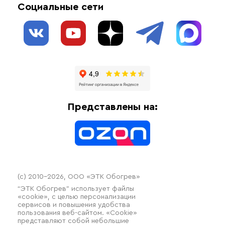
Социальные сети
Обогрев резервуаров
О нас
Взрывозащищенное оборудование
Обогрев трубопроводов
Блог
Системы защиты от протечки
Отзывы
Гофрированные трубы и фиттинги
Доставка
Отопительное оборудование
Оплата
Термочехлы
Представлены на:
Контакты
Распродажа
(c) 2010–2026, ООО «ЭТК Обогрев»
“ЭТК Обогрев” использует файлы
«cookie», с целью персонализации
сервисов и повышения удобства
пользования веб-сайтом. «Cookie»
представляют собой небольшие