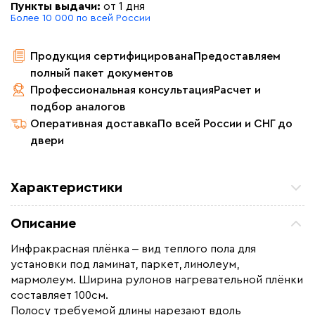
Пункты выдачи:
от 1 дня
Более 10 000 по всей России
Продукция сертифицирована
Предоставляем
полный пакет документов
Профессиональная консультация
Расчет и
подбор аналогов
Оперативная доставка
По всей России и СНГ до
двери
Характеристики
Площадь обогрева (м2)
7.5
Описание
Удельная мощность (Вт/м²)
220
Инфракрасная плёнка ‒ вид теплого пола для
Мощность (Вт)
1650
установки под ламинат, паркет, линолеум,
Назначение
Под линолеум / ковролин,
мармолеум. Ширина рулонов нагревательной плёнки
Под паркет / ламинат
составляет 100см.
Полосу требуемой длины нарезают вдоль
Монтаж
Сухой монтаж