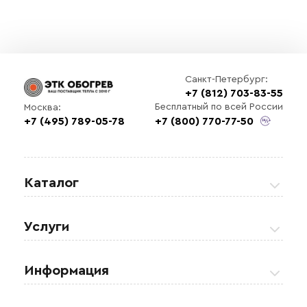
Санкт-Петербург:
+7 (812) 703-83-55
Бесплатный по всей России
Москва:
+7 (495) 789-05-78
+7 (800) 770-77-50
Каталог
Греющие кабели
Услуги
Теплые полы
Обогрев кровли и водостоков
Информация
Регулирующая аппаратура
Обогрев открытых площадей
Акции
Комплектующие материалы