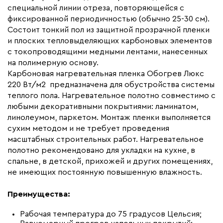
специальной линии отреза, повторяющейся с
Макс. рабочая температура (C)
+90
фиксированной периодичностью (обычно 25-30 см).
Макс. ток нагрузки (А)
16.0
Состоит тонкий пол из защитной прозрачной пленки
и плоских тепловыделяющих карбоновых элементов
Ширина (мм)
1000
с токопроводящими медными лентами, нанесенных
Толщина (мм)
0,34
на полимерную основу.
Карбоновая нагревательная пленка Обогрев Люкс
Длина установочного провода, м
2x16
220 Вт/м2 предназначена для обустройства системы
Страна производства
Россия
теплого пола. Нагревательное полотно совместимо с
Гарантия (год)
любыми декоративными покрытиями: ламинатом,
7
линолеумом, паркетом. Монтаж пленки выполняется
Срок службы(год)
15
сухим методом и не требует проведения
Вес (кг)
12
масштабных строительных работ. Нагревательное
полотно рекомендовано для укладки на кухне, в
Коллекция
Комплекты Обогрев Люкс
спальне, в детской, прихожей и других помещениях,
100PL
не имеющих постоянную повышенную влажность.
Бренд
Обогрев Люкс
Преимущества:
Рабочая температура до 75 градусов Цельсия;