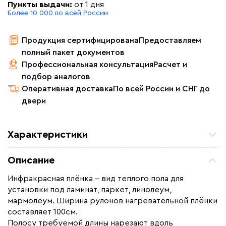
Пункты выдачи:
от 1 дня
Более 10 000 по всей России
Продукция сертифицирована
Предоставляем
полный пакет документов
Профессиональная консультация
Расчет и
подбор аналогов
Оперативная доставка
По всей России и СНГ до
двери
Характеристики
Площадь обогрева (м2)
16.0
Описание
Удельная мощность (Вт/м²)
220
Инфракрасная плёнка ‒ вид теплого пола для
Мощность (Вт)
3520
установки под ламинат, паркет, линолеум,
Назначение
Под линолеум / ковролин,
мармолеум. Ширина рулонов нагревательной плёнки
Под паркет / ламинат
составляет 100см.
Полосу требуемой длины нарезают вдоль
Монтаж
Сухой монтаж