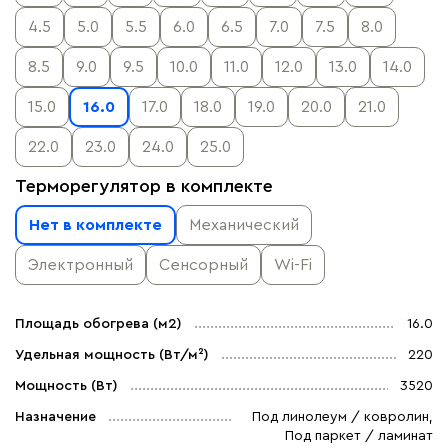
4.5
5.0
5.5
6.0
6.5
7.0
7.5
8.0
8.5
9.0
9.5
10.0
11.0
12.0
13.0
14.0
15.0
16.0
17.0
18.0
19.0
20.0
21.0
22.0
23.0
24.0
25.0
Терморегулятор в комплекте
Нет в комплекте
Механический
Электронный
Сенсорный
Wi-Fi
Площадь обогрева (м2)
16.0
Удельная мощность (Вт/м²)
220
Мощность (Вт)
3520
Назначение
Под линолеум / ковролин,
Под паркет / ламинат