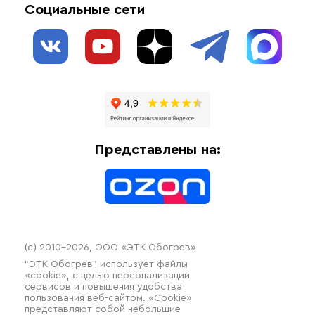
Социальные сети
Обогрев резервуаров
О нас
Взрывозащищенное оборудование
Обогрев трубопроводов
Блог
Системы защиты от протечки
Отзывы
Гофрированные трубы и фиттинги
Доставка
Отопительное оборудование
Оплата
Термочехлы
Представлены на:
Контакты
Распродажа
(c) 2010–2026, ООО «ЭТК Обогрев»
“ЭТК Обогрев” использует файлы
«cookie», с целью персонализации
сервисов и повышения удобства
пользования веб-сайтом. «Cookie»
представляют собой небольшие