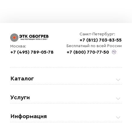
Санкт-Петербург:
+7 (812) 703-83-55
Бесплатный по всей России
Москва:
+7 (495) 789-05-78
+7 (800) 770-77-50
Каталог
Греющие кабели
Услуги
Теплые полы
Обогрев кровли и водостоков
Информация
Регулирующая аппаратура
Обогрев открытых площадей
Акции
Комплектующие материалы