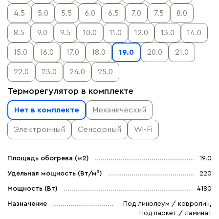
4.5
5.0
5.5
6.0
6.5
7.0
7.5
8.0
8.5
9.0
9.5
10.0
11.0
12.0
13.0
14.0
15.0
16.0
17.0
18.0
19.0
20.0
21.0
22.0
23.0
24.0
25.0
Терморегулятор в комплекте
Нет в комплекте
Механический
Электронный
Сенсорный
Wi-Fi
Площадь обогрева (м2)
19.0
Удельная мощность (Вт/м²)
220
Мощность (Вт)
4180
Назначение
Под линолеум / ковролин,
Под паркет / ламинат