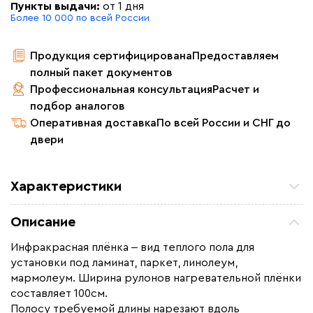
Пункты выдачи:
от 1 дня
Более 10 000 по всей России
Продукция сертифицирована
Предоставляем
полный пакет документов
Профессиональная консультация
Расчет и
подбор аналогов
Оперативная доставка
По всей России и СНГ до
двери
Характеристики
Площадь обогрева (м2)
19.0
Описание
Удельная мощность (Вт/м²)
220
Инфракрасная плёнка ‒ вид теплого пола для
Мощность (Вт)
4180
установки под ламинат, паркет, линолеум,
Назначение
Под линолеум / ковролин,
мармолеум. Ширина рулонов нагревательной плёнки
Под паркет / ламинат
составляет 100см.
Полосу требуемой длины нарезают вдоль
Монтаж
Сухой монтаж