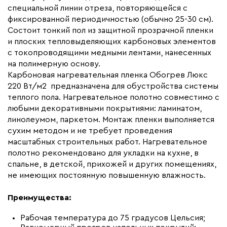
специальной линии отреза, повторяющейся с
Макс. рабочая температура (C)
+90
фиксированной периодичностью (обычно 25-30 см).
Макс. ток нагрузки (А)
19.0
Состоит тонкий пол из защитной прозрачной пленки
и плоских тепловыделяющих карбоновых элементов
Ширина (мм)
1000
с токопроводящими медными лентами, нанесенных
Толщина (мм)
0,34
на полимерную основу.
Карбоновая нагревательная пленка Обогрев Люкс
Длина установочного провода, м
2x19
220 Вт/м2 предназначена для обустройства системы
Страна производства
Россия
теплого пола. Нагревательное полотно совместимо с
Гарантия (год)
любыми декоративными покрытиями: ламинатом,
7
линолеумом, паркетом. Монтаж пленки выполняется
Срок службы(год)
15
сухим методом и не требует проведения
Вес (кг)
14,25
масштабных строительных работ. Нагревательное
полотно рекомендовано для укладки на кухне, в
Коллекция
Комплекты Обогрев Люкс
спальне, в детской, прихожей и других помещениях,
100PL
не имеющих постоянную повышенную влажность.
Бренд
Обогрев Люкс
Преимущества:
Рабочая температура до 75 градусов Цельсия;