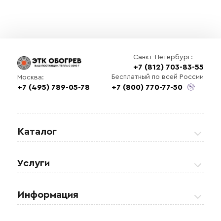
Санкт-Петербург:
+7 (812) 703-83-55
Бесплатный по всей России
Москва:
+7 (495) 789-05-78
+7 (800) 770-77-50
Каталог
Греющие кабели
Услуги
Теплые полы
Обогрев кровли и водостоков
Информация
Регулирующая аппаратура
Обогрев открытых площадей
Акции
Комплектующие материалы