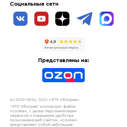
Социальные сети
Обогрев резервуаров
О нас
Взрывозащищенное оборудование
Обогрев трубопроводов
Блог
Системы защиты от протечки
Отзывы
Гофрированные трубы и фиттинги
Доставка
Отопительное оборудование
Оплата
Термочехлы
Представлены на:
Контакты
Распродажа
(c) 2010–2026, ООО «ЭТК Обогрев»
“ЭТК Обогрев” использует файлы
«cookie», с целью персонализации
сервисов и повышения удобства
пользования веб-сайтом. «Cookie»
представляют собой небольшие