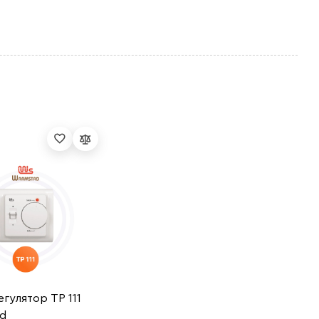
гулятор ТР 111
d