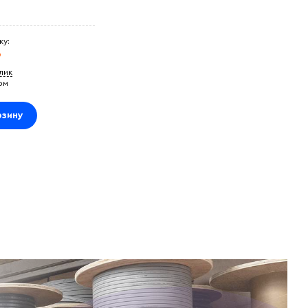
ку:
₽
клик
ом
рзину