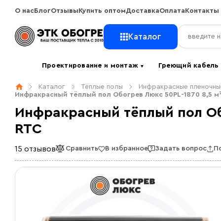
О нас
Блог
Отзывы
Купить оптом
Доставка
Оплата
Контакты
Каталог
Проектирование и монтаж
Греющий кабел
▼
Каталог
Тёплые полы
Инфракрасные пленочны
Инфракрасный тёплый пол Обогрев Люкс 50PL-1870 8,5 м
Инфракрасный тёплый пол Обо
RTC
15 отзывов
Сравнить
В избранное
Задать вопрос
П