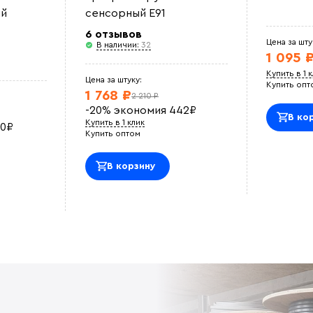
й
сенсорный E91
6 отзывов
Цена за шту
В наличии:
32
1 095 
Купить в 1 
Цена за штуку:
Купить опт
1 768 ₽
2 210 ₽
-20%
экономия
442
₽
В ко
Купить в 1 клик
0
₽
Купить оптом
В корзину