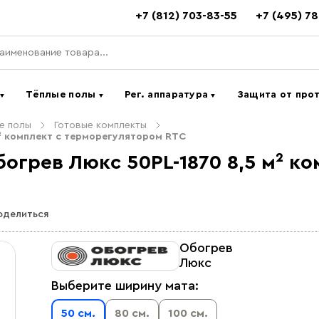
+7 (812) 703-83-55
+7 (495) 7
ь
Тёплые полы
Рег. аппаратура
Защита от про
▼
▼
▼
е полы
Готовые комплекты
² комплект c терморегулятором RTC
грев Люкс 50PL-1870 8,5 м² ко
оделиться
Обогрев
Люкс
Выберите ширину мата:
50 см.
80 см.
100 см.