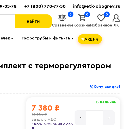
89-05-78
+7 (800) 770-77-50
info@etk-obogrev.ru
0
0
0
найти
Сравнение
Корзина
Избранное
ЛК
течек
Гофротрубы и фитинги
Акции
▼
▼
мплект c терморегулятором
Хочу скидку!
В наличии
7 380 ₽
13 655 ₽
за
шт. с НДС
-46%
экономия
6275
₽