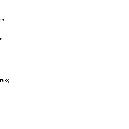
го
х
гию;