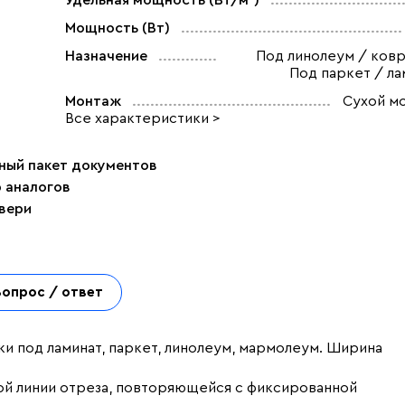
Удельная мощность (Вт/м²)
Мощность (Вт)
Назначение
Под линолеум / ковр
Под паркет / ла
Монтаж
Сухой м
Все характеристики >
ный пакет документов
р аналогов
двери
Вопрос / ответ
ки под ламинат, паркет, линолеум, мармолеум. Ширина
ой линии отреза, повторяющейся с фиксированной