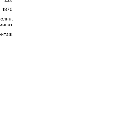
220
1870
олин,
минат
онтаж