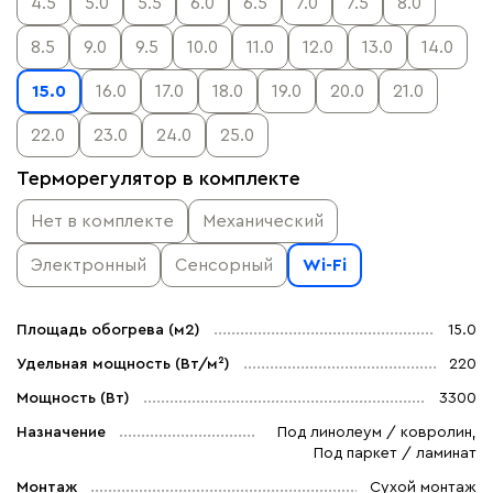
4.5
5.0
5.5
6.0
6.5
7.0
7.5
8.0
8.5
9.0
9.5
10.0
11.0
12.0
13.0
14.0
15.0
16.0
17.0
18.0
19.0
20.0
21.0
22.0
23.0
24.0
25.0
Терморегулятор в комплекте
Нет в комплекте
Механический
Электронный
Сенсорный
Wi-Fi
Площадь обогрева (м2)
15.0
Удельная мощность (Вт/м²)
220
Мощность (Вт)
3300
Назначение
Под линолеум / ковролин,
Под паркет / ламинат
Монтаж
Сухой монтаж