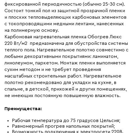
Макс. рабочая температура (C)
+65
фиксированной периодичностью (обычно 25-30 см).
Макс. ток нагрузки (А)
15.0
Состоит тонкий пол из защитной прозрачной пленки
и плоских тепловыделяющих карбоновых элементов
Ширина (мм)
500
с токопроводящими медными лентами, нанесенных
Толщина (мм)
0,34
на полимерную основу.
Карбоновая нагревательная пленка Обогрев Люкс
Длина установочного провода, м
2x15
220 Вт/м2 предназначена для обустройства системы
Страна производства
Россия
теплого пола. Нагревательное полотно совместимо с
Гарантия (год)
любыми декоративными покрытиями: ламинатом,
7
линолеумом, паркетом. Монтаж пленки выполняется
Срок службы(год)
15
сухим методом и не требует проведения
Вес (кг)
7,95
масштабных строительных работ. Нагревательное
полотно рекомендовано для укладки на кухне, в
Коллекция
Комплекты Обогрев Люкс
спальне, в детской, прихожей и других помещениях,
50PL
не имеющих постоянную повышенную влажность.
Бренд
Обогрев Люкс
Преимущества:
Рабочая температура до 75 градусов Цельсия;
Равномерный прогрев напольных покрытий;
Возможность подключения к электросети 220В.,