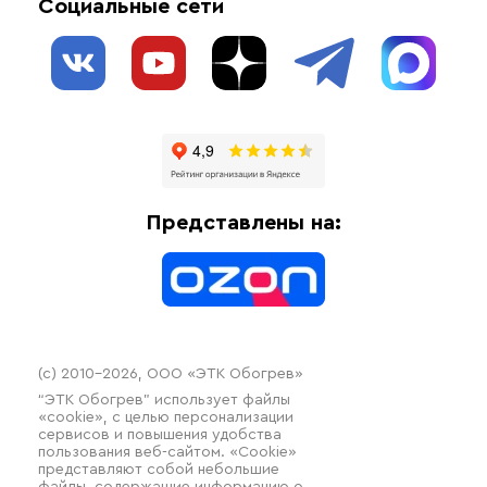
Социальные сети
Обогрев резервуаров
О нас
Взрывозащищенное оборудование
Обогрев трубопроводов
Блог
Системы защиты от протечки
Отзывы
Гофрированные трубы и фиттинги
Доставка
Отопительное оборудование
Оплата
Термочехлы
Представлены на:
Контакты
Распродажа
(c) 2010–2026, ООО «ЭТК Обогрев»
“ЭТК Обогрев” использует файлы
«cookie», с целью персонализации
сервисов и повышения удобства
пользования веб-сайтом. «Cookie»
представляют собой небольшие