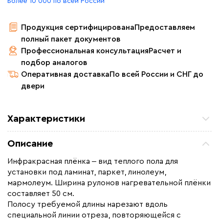
Более 10 000 по всей России
Продукция сертифицирована
Предоставляем
полный пакет документов
Профессиональная консультация
Расчет и
подбор аналогов
Оперативная доставка
По всей России и СНГ до
двери
Характеристики
Площадь обогрева (м2)
15.0
Описание
Удельная мощность (Вт/м²)
220
Инфракрасная плёнка ‒ вид теплого пола для
Мощность (Вт)
3300
установки под ламинат, паркет, линолеум,
Назначение
Под линолеум / ковролин,
мармолеум. Ширина рулонов нагревательной плёнки
Под паркет / ламинат
составляет 50 см.
Полосу требуемой длины нарезают вдоль
Монтаж
Сухой монтаж
специальной линии отреза, повторяющейся с