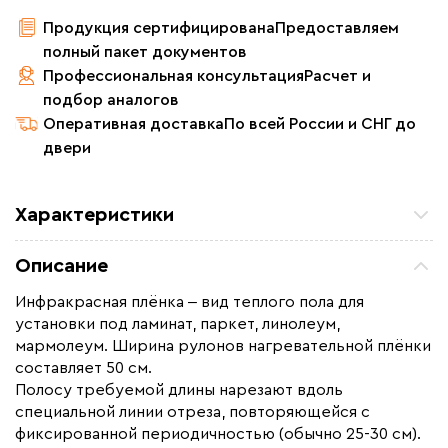
Продукция сертифицирована
Предоставляем
полный пакет документов
Профессиональная консультация
Расчет и
подбор аналогов
Оперативная доставка
По всей России и СНГ до
двери
Характеристики
Площадь обогрева (м2)
16.0
Описание
Удельная мощность (Вт/м²)
220
Инфракрасная плёнка ‒ вид теплого пола для
Мощность (Вт)
3520
установки под ламинат, паркет, линолеум,
Назначение
Под линолеум / ковролин,
мармолеум. Ширина рулонов нагревательной плёнки
Под паркет / ламинат
составляет 50 см.
Полосу требуемой длины нарезают вдоль
Монтаж
Сухой монтаж
специальной линии отреза, повторяющейся с
Макс. рабочая температура (C)
+65
фиксированной периодичностью (обычно 25-30 см).