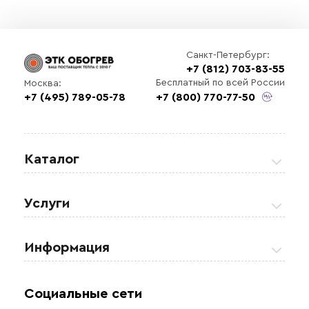
Санкт-Петербург:
+7 (812) 703-83-55
Бесплатный по всей России
Москва:
+7 (495) 789-05-78
+7 (800) 770-77-50
Каталог
Греющие кабели
Услуги
Теплые полы
Обогрев кровли и водостоков
Информация
Регулирующая аппаратура
Обогрев открытых площадей
Акции
Комплектующие материалы
Социальные сети
Обогрев резервуаров