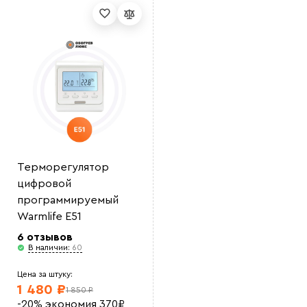
Выберите
файл
Терморегулятор
цифровой
программируемый
Warmlife E51
6 отзывов
В наличии:
60
Цена за штуку:
1 480 ₽
1 850 ₽
-20%
экономия
370
₽