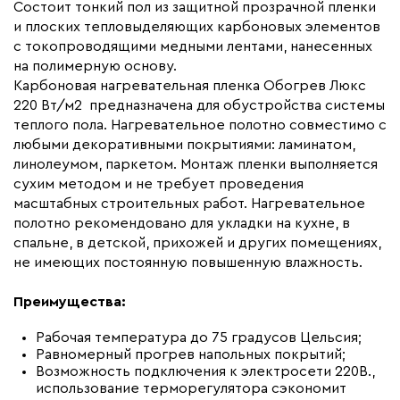
Макс. ток нагрузки (А)
16.0
Состоит тонкий пол из защитной прозрачной пленки
и плоских тепловыделяющих карбоновых элементов
Ширина (мм)
500
с токопроводящими медными лентами, нанесенных
Толщина (мм)
0,34
на полимерную основу.
Карбоновая нагревательная пленка Обогрев Люкс
Длина установочного провода, м
2x16
220 Вт/м2 предназначена для обустройства системы
Страна производства
Россия
теплого пола. Нагревательное полотно совместимо с
Гарантия (год)
любыми декоративными покрытиями: ламинатом,
7
линолеумом, паркетом. Монтаж пленки выполняется
Срок службы(год)
15
сухим методом и не требует проведения
Вес (кг)
8,48
масштабных строительных работ. Нагревательное
полотно рекомендовано для укладки на кухне, в
Коллекция
Комплекты Обогрев Люкс
спальне, в детской, прихожей и других помещениях,
50PL
не имеющих постоянную повышенную влажность.
Бренд
Обогрев Люкс
Преимущества:
Рабочая температура до 75 градусов Цельсия;
Равномерный прогрев напольных покрытий;
Возможность подключения к электросети 220В.,
использование терморегулятора сэкономит