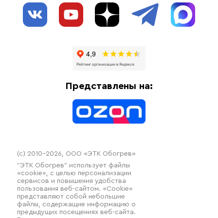
О нас
Взрывозащищенное оборудование
Обогрев трубопроводов
Блог
Системы защиты от протечки
Отзывы
Гофрированные трубы и фиттинги
Доставка
Отопительное оборудование
Оплата
Термочехлы
Представлены на:
Контакты
Распродажа
(c) 2010–2026, ООО «ЭТК Обогрев»
“ЭТК Обогрев” использует файлы
«cookie», с целью персонализации
сервисов и повышения удобства
пользования веб-сайтом. «Cookie»
представляют собой небольшие
файлы, содержащие информацию о
предыдущих посещениях веб-сайта.