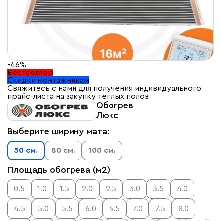
-46%
Бестселлер
Скидки монтажникам
Свяжитесь с нами для получения индивидуального
прайс-листа на закупку теплых полов
Обогрев
Люкс
Выберите ширину мата:
50 см.
80 см.
100 см.
Площадь обогрева (м2)
0.5
1.0
1.5
2.0
2.5
3.0
3.5
4.0
4.5
5.0
5.5
6.0
6.5
7.0
7.5
8.0