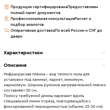
Продукция сертифицирована
Предоставляем
полный пакет документов
Профессиональная консультация
Расчет и
подбор аналогов
Оперативная доставка
По всей России и СНГ до
двери
Характеристики
Площадь обогрева (м2)
21.0
Описание
Удельная мощность (Вт/м²)
220
Инфракрасная плёнка ‒ вид теплого пола для
Мощность (Вт)
4620
установки под ламинат, паркет, линолеум,
Назначение
Под линолеум / ковролин,
мармолеум. Ширина рулонов нагревательной плёнки
Под паркет / ламинат
составляет 50 см.
Полосу требуемой длины нарезают вдоль
Монтаж
Сухой монтаж
специальной линии отреза, повторяющейся с
Макс. рабочая температура (C)
+65
фиксированной периодичностью (обычно 25-30 см).