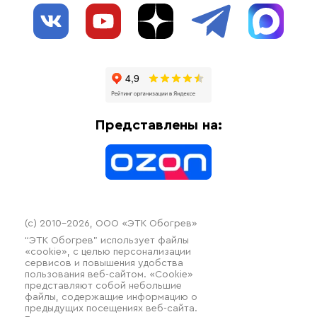
О нас
Взрывозащищенное оборудование
Обогрев трубопроводов
Блог
Системы защиты от протечки
Отзывы
Гофрированные трубы и фиттинги
Доставка
Отопительное оборудование
Оплата
Термочехлы
Представлены на:
Контакты
Распродажа
(c) 2010–2026, ООО «ЭТК Обогрев»
“ЭТК Обогрев” использует файлы
«cookie», с целью персонализации
сервисов и повышения удобства
пользования веб-сайтом. «Cookie»
представляют собой небольшие
файлы, содержащие информацию о
предыдущих посещениях веб-сайта.