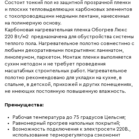
Макс. ток нагрузки (А)
21.0
Состоит тонкий пол из защитной прозрачной пленки
и плоских тепловыделяющих карбоновых элементов
Ширина (мм)
500
с токопроводящими медными лентами, нанесенных
Толщина (мм)
0,34
на полимерную основу.
Карбоновая нагревательная пленка Обогрев Люкс
Длина установочного провода, м
2x21
220 Вт/м2 предназначена для обустройства системы
Страна производства
Россия
теплого пола. Нагревательное полотно совместимо с
Гарантия (год)
любыми декоративными покрытиями: ламинатом,
7
линолеумом, паркетом. Монтаж пленки выполняется
Срок службы(год)
15
сухим методом и не требует проведения
Вес (кг)
11,13
масштабных строительных работ. Нагревательное
полотно рекомендовано для укладки на кухне, в
Коллекция
Комплекты Обогрев Люкс
спальне, в детской, прихожей и других помещениях,
50PL
не имеющих постоянную повышенную влажность.
Бренд
Обогрев Люкс
Преимущества:
Рабочая температура до 75 градусов Цельсия;
Равномерный прогрев напольных покрытий;
Возможность подключения к электросети 220В.,
использование терморегулятора сэкономит