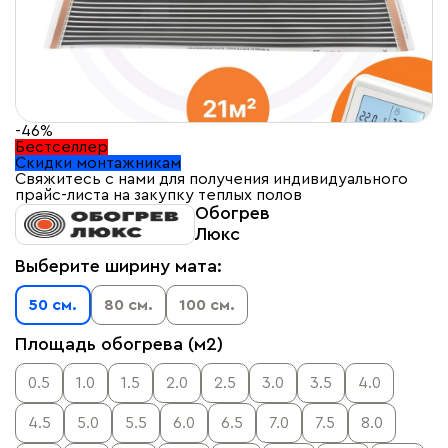
-46%
Бестселлер
Скидки монтажникам
Свяжитесь с нами для получения индивидуального
прайс-листа на закупку теплых полов
Обогрев
Люкс
Выберите ширину мата:
50 см.
80 см.
100 см.
Площадь обогрева (м2)
0.5
1.0
1.5
2.0
2.5
3.0
3.5
4.0
4.5
5.0
5.5
6.0
6.5
7.0
7.5
8.0