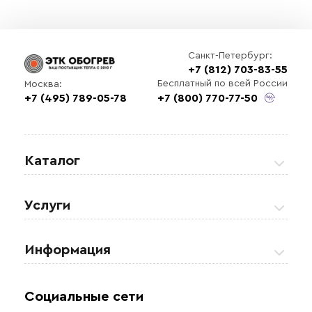
Санкт-Петербург:
+7 (812) 703-83-55
Бесплатный по всей России
Москва:
+7 (495) 789-05-78
+7 (800) 770-77-50
Каталог
Греющие кабели
Услуги
Теплые полы
Обогрев кровли и водостоков
Информация
Регулирующая аппаратура
Обогрев открытых площадей
Акции
Комплектующие материалы
Социальные сети
Обогрев резервуаров