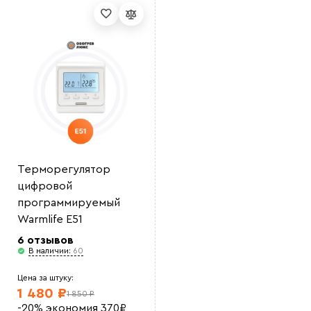
Выберите
файл
Терморегулятор
цифровой
программируемый
Warmlife E51
6 отзывов
В наличии:
60
Цена за штуку:
1 480 ₽
1 850 ₽
-20%
экономия
370
₽