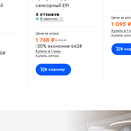
й
сенсорный E91
6 отзывов
Цена за шту
В наличии:
32
1 095 
Купить в 1 
Цена за штуку:
Купить опт
1 768 ₽
2 210 ₽
-20%
экономия
442
₽
В ко
Купить в 1 клик
0
₽
Купить оптом
В корзину