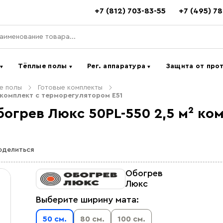
+7 (812) 703-83-55
+7 (495) 7
ь
Тёплые полы
Рег. аппаратура
Защита от про
▼
▼
▼
е полы
Готовые комплекты
 комплект c терморегулятором E51
огрев Люкс 50PL-550 2,5 м² ко
оделиться
Обогрев
Люкс
Выберите ширину мата:
50 см.
80 см.
100 см.