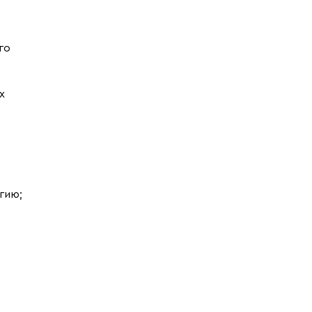
го
х
гию;