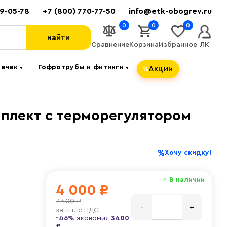
89-05-78
+7 (800) 770-77-50
info@etk-obogrev.ru
0
0
0
найти
Сравнение
Корзина
Избранное
ЛК
течек
Гофротрубы и фитинги
Акции
▼
▼
мплект c терморегулятором
Хочу скидку!
В наличии
4 000 ₽
7 400 ₽
за
шт. с НДС
-46%
экономия
3400
₽