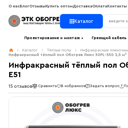
О нас
Блог
Отзывы
Купить оптом
Доставка
Оплата
Контакты
Каталог
Проектирование и монтаж
Греющий кабел
▼
Каталог
Тёплые полы
Инфракрасные пленочны
Инфракрасный тёплый пол Обогрев Люкс 50PL-550 2,5 м²
Инфракрасный тёплый пол Об
E51
15 отзывов
Сравнить
В избранное
Задать вопрос
П