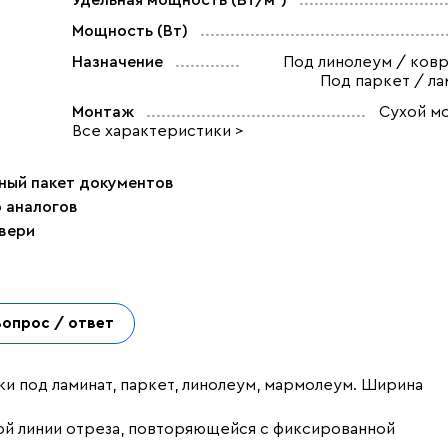
Удельная мощность (Вт/м²)
Мощность (Вт)
Назначение
Под линолеум / ковр
Под паркет / ла
Монтаж
Сухой м
Все характеристики >
ный пакет документов
р аналогов
двери
Вопрос / ответ
ки под ламинат, паркет, линолеум, мармолеум. Ширина
ой линии отреза, повторяющейся с фиксированной