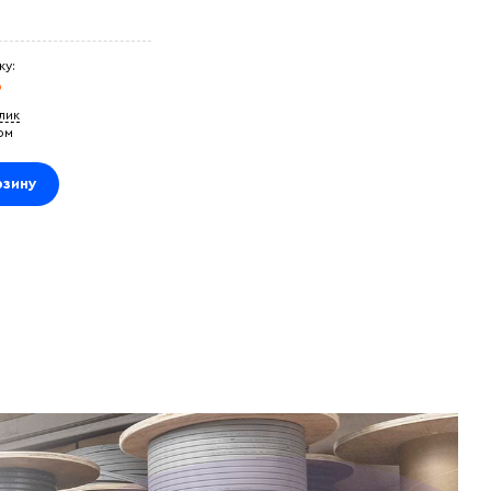
ку:
₽
клик
ом
рзину