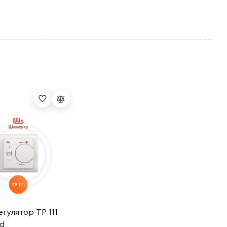
гулятор ТР 111
d