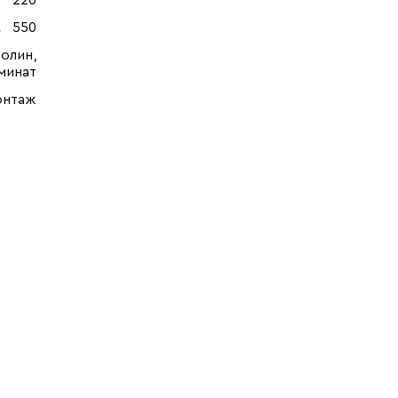
220
550
олин,
минат
онтаж