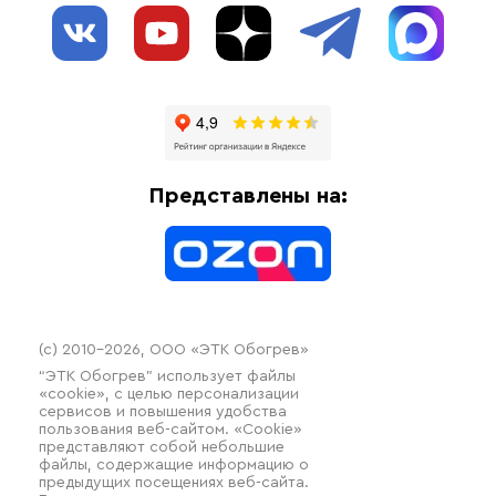
О нас
Взрывозащищенное оборудование
Обогрев трубопроводов
Блог
Системы защиты от протечки
Отзывы
Гофрированные трубы и фиттинги
Доставка
Отопительное оборудование
Оплата
Термочехлы
Представлены на:
Контакты
Распродажа
(c) 2010–2026, ООО «ЭТК Обогрев»
“ЭТК Обогрев” использует файлы
«cookie», с целью персонализации
сервисов и повышения удобства
пользования веб-сайтом. «Cookie»
представляют собой небольшие
файлы, содержащие информацию о
предыдущих посещениях веб-сайта.