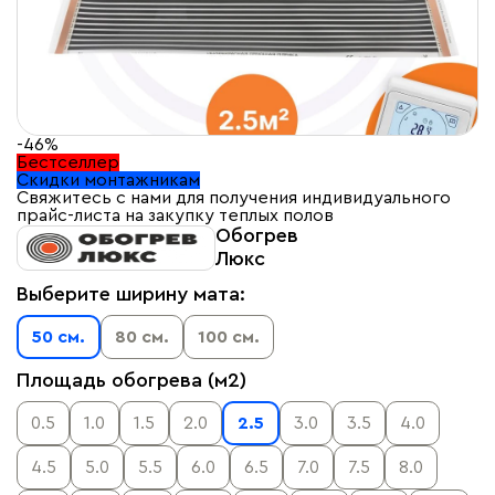
-46%
Бестселлер
Скидки монтажникам
Свяжитесь с нами для получения индивидуального
прайс-листа на закупку теплых полов
Обогрев
Люкс
Выберите ширину мата:
50 см.
80 см.
100 см.
Площадь обогрева (м2)
0.5
1.0
1.5
2.0
2.5
3.0
3.5
4.0
4.5
5.0
5.5
6.0
6.5
7.0
7.5
8.0