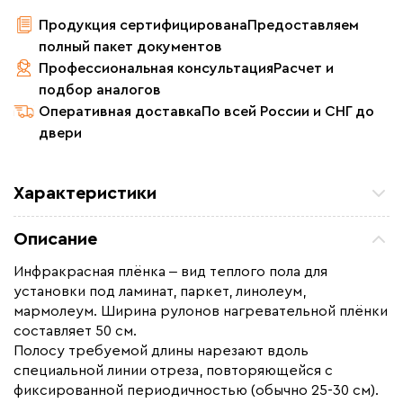
Продукция сертифицирована
Предоставляем
полный пакет документов
Профессиональная консультация
Расчет и
подбор аналогов
Оперативная доставка
По всей России и СНГ до
двери
Характеристики
Площадь обогрева (м2)
2.5
Описание
Удельная мощность (Вт/м²)
220
Инфракрасная плёнка ‒ вид теплого пола для
Мощность (Вт)
550
установки под ламинат, паркет, линолеум,
Назначение
Под линолеум / ковролин,
мармолеум. Ширина рулонов нагревательной плёнки
Под паркет / ламинат
составляет 50 см.
Полосу требуемой длины нарезают вдоль
Монтаж
Сухой монтаж
специальной линии отреза, повторяющейся с
Макс. рабочая температура (C)
+65
фиксированной периодичностью (обычно 25-30 см).