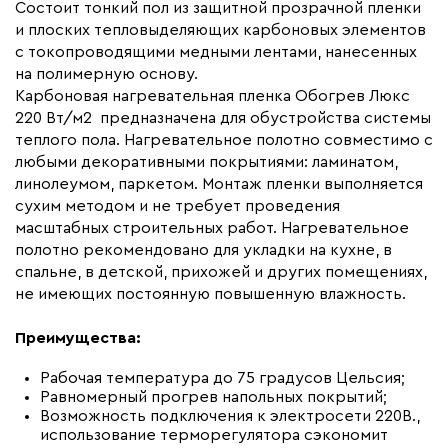
Макс. ток нагрузки (А)
2.5
Состоит тонкий пол из защитной прозрачной пленки
и плоских тепловыделяющих карбоновых элементов
Ширина (мм)
500
с токопроводящими медными лентами, нанесенных
Толщина (мм)
0,34
на полимерную основу.
Карбоновая нагревательная пленка Обогрев Люкс
Длина установочного провода, м
2x5
220 Вт/м2 предназначена для обустройства системы
Страна производства
Россия
теплого пола. Нагревательное полотно совместимо с
Гарантия (год)
любыми декоративными покрытиями: ламинатом,
7
линолеумом, паркетом. Монтаж пленки выполняется
Срок службы(год)
15
сухим методом и не требует проведения
Вес (кг)
1,32
масштабных строительных работ. Нагревательное
полотно рекомендовано для укладки на кухне, в
Коллекция
Комплекты Обогрев Люкс
спальне, в детской, прихожей и других помещениях,
50PL
не имеющих постоянную повышенную влажность.
Бренд
Обогрев Люкс
Преимущества:
Рабочая температура до 75 градусов Цельсия;
Равномерный прогрев напольных покрытий;
Возможность подключения к электросети 220В.,
использование терморегулятора сэкономит