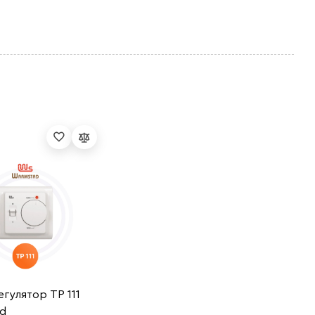
гулятор ТР 111
d