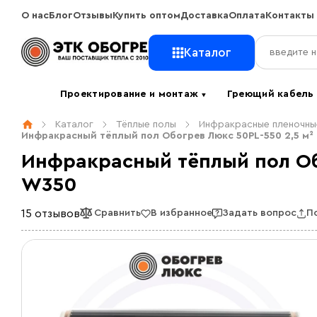
О нас
Блог
Отзывы
Купить оптом
Доставка
Оплата
Контакты
Каталог
Проектирование и монтаж
Греющий кабел
▼
Каталог
Тёплые полы
Инфракрасные пленочны
Инфракрасный тёплый пол Обогрев Люкс 50PL-550 2,5 м²
Инфракрасный тёплый пол Об
W350
15 отзывов
Сравнить
В избранное
Задать вопрос
П