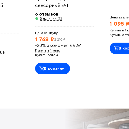
й
сенсорный E91
6 отзывов
Цена за шту
В наличии:
32
1 095 
Купить в 1 
Цена за штуку:
Купить опт
1 768 ₽
2 210 ₽
-20%
экономия
442
₽
В ко
Купить в 1 клик
0
₽
Купить оптом
В корзину