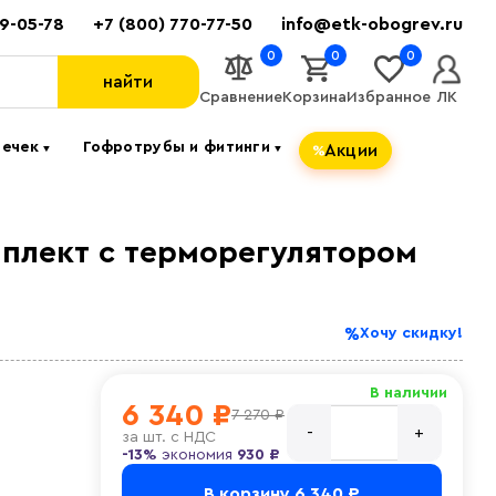
89-05-78
+7 (800) 770-77-50
info@etk-obogrev.ru
0
0
0
найти
Сравнение
Корзина
Избранное
ЛК
течек
Гофротрубы и фитинги
Акции
▼
▼
мплект c терморегулятором
Хочу скидку!
В наличии
6 340 ₽
7 270 ₽
за
шт. с НДС
-13%
экономия
930 ₽
В корзину
6 340 ₽