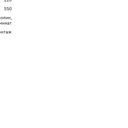
220
550
олин,
минат
онтаж