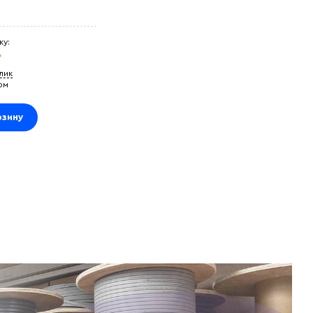
ку:
₽
клик
ом
рзину