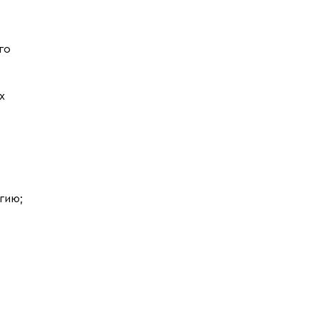
го
х
гию;