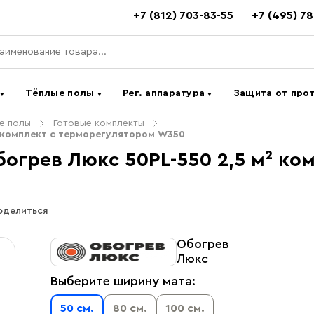
+7 (812) 703-83-55
+7 (495) 7
ь
Тёплые полы
Рег. аппаратура
Защита от про
▼
▼
▼
е полы
Готовые комплекты
 комплект c терморегулятором W350
огрев Люкс 50PL-550 2,5 м² ко
оделиться
Обогрев
Люкс
Выберите ширину мата:
50 см.
80 см.
100 см.