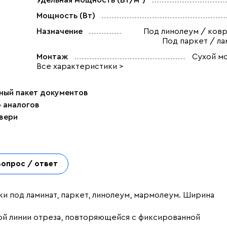
Удельная мощность (Вт/м²)
Мощность (Вт)
Назначение
Под линолеум / ковр
Под паркет / ла
Монтаж
Сухой м
Все характеристики >
ный пакет документов
р аналогов
двери
Вопрос / ответ
ки под ламинат, паркет, линолеум, мармолеум. Ширина
ой линии отреза, повторяющейся с фиксированной