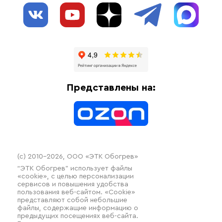
О нас
Взрывозащищенное оборудование
Обогрев трубопроводов
Блог
Системы защиты от протечки
Отзывы
Гофрированные трубы и фиттинги
Доставка
Отопительное оборудование
Оплата
Термочехлы
Представлены на:
Контакты
Распродажа
(c) 2010–2026, ООО «ЭТК Обогрев»
“ЭТК Обогрев” использует файлы
«cookie», с целью персонализации
сервисов и повышения удобства
пользования веб-сайтом. «Cookie»
представляют собой небольшие
файлы, содержащие информацию о
предыдущих посещениях веб-сайта.