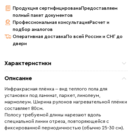
Продукция сертифицирована
Предоставляем
полный пакет документов
Профессиональная консультация
Расчет и
подбор аналогов
Оперативная доставка
По всей России и СНГ до
двери
Характеристики
Площадь обогрева (м2)
18.4
Описание
Удельная мощность (Вт/м²)
220
Инфракрасная плёнка ‒ вид теплого пола для
Мощность (Вт)
4048
установки под ламинат, паркет, линолеум,
Назначение
Под линолеум / ковролин,
мармолеум. Ширина рулонов нагревательной плёнки
Под паркет / ламинат
составляет 80см.
Полосу требуемой длины нарезают вдоль
Монтаж
Сухой монтаж
специальной линии отреза, повторяющейся с
Макс. рабочая температура (C)
+65
фиксированной периодичностью (обычно 25-30 см).