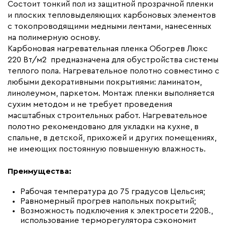
Макс. ток нагрузки (А)
18.4
Состоит тонкий пол из защитной прозрачной пленки
и плоских тепловыделяющих карбоновых элементов
Ширина (мм)
800
с токопроводящими медными лентами, нанесенных
Толщина (мм)
0,34
на полимерную основу.
Карбоновая нагревательная пленка Обогрев Люкс
Длина установочного провода, м
2x18
220 Вт/м2 предназначена для обустройства системы
Страна производства
Россия
теплого пола. Нагревательное полотно совместимо с
Гарантия (год)
любыми декоративными покрытиями: ламинатом,
7
линолеумом, паркетом. Монтаж пленки выполняется
Срок службы(год)
15
сухим методом и не требует проведения
Вес (кг)
13,9
масштабных строительных работ. Нагревательное
полотно рекомендовано для укладки на кухне, в
Коллекция
Комплекты Обогрев Люкс
спальне, в детской, прихожей и других помещениях,
80PL
не имеющих постоянную повышенную влажность.
Бренд
Обогрев Люкс
Преимущества:
Рабочая температура до 75 градусов Цельсия;
Равномерный прогрев напольных покрытий;
Возможность подключения к электросети 220В.,
использование терморегулятора сэкономит