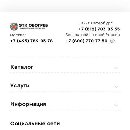
Санкт-Петербург:
+7 (812) 703-83-55
Бесплатный по всей России
Москва:
+7 (495) 789-05-78
+7 (800) 770-77-50
Каталог
Греющие кабели
Услуги
Теплые полы
Обогрев кровли и водостоков
Информация
Регулирующая аппаратура
Обогрев открытых площадей
Акции
Комплектующие материалы
Социальные сети
Обогрев резервуаров