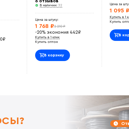
6 отзывов
Цена за шту
В наличии:
32
1 095 
Купить в 1 
Цена за штуку:
Купить опт
1 768 ₽
2 210 ₽
-20%
экономия
442
₽
В ко
Купить в 1 клик
0
₽
Купить оптом
В корзину
ОСЫ?
Отв