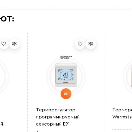
ЮТ:
Терморегулятор
Терморе
программируемый
Warmsta
й
сенсорный E91