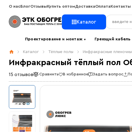
О нас
Блог
Отзывы
Купить оптом
Доставка
Оплата
Контакты
Каталог
Проектирование и монтаж
Греющий кабел
▼
Каталог
Тёплые полы
Инфракрасные пленочны
Инфракрасный тёплый пол Обо
15 отзывов
Сравнить
В избранное
Задать вопрос
П