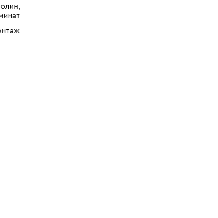
олин,
минат
онтаж