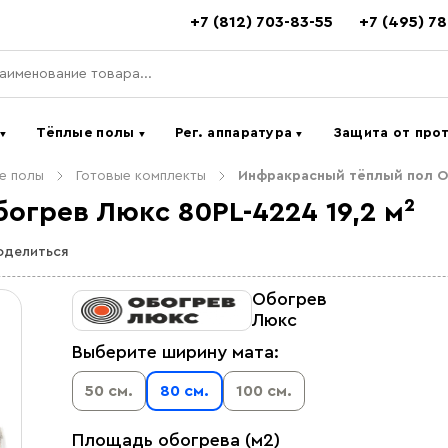
+7 (812) 703-83-55
+7 (495) 7
ь
Тёплые полы
Рег. аппаратура
Защита от про
▼
▼
▼
е полы
Готовые комплекты
Инфракрасный тёплый пол Об
грев Люкс 80PL-4224 19,2 м²
оделиться
Обогрев
Люкс
Выберите ширину мата:
50 см.
80 см.
100 см.
Площадь обогрева (м2)