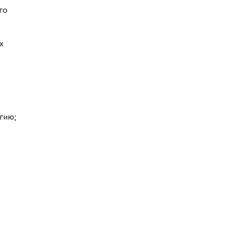
го
х
гию;