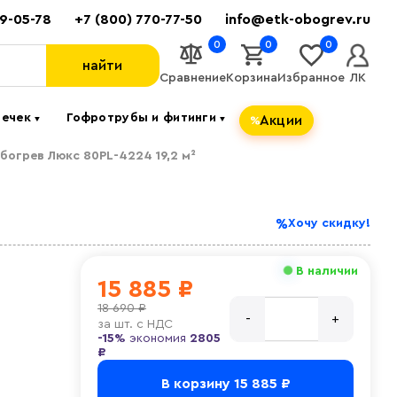
89-05-78
+7 (800) 770-77-50
info@etk-obogrev.ru
0
0
0
найти
Сравнение
Корзина
Избранное
ЛК
течек
Гофротрубы и фитинги
Акции
▼
▼
огрев Люкс 80PL-4224 19,2 м²
Хочу скидку!
В наличии
15 885 ₽
18 690 ₽
за
шт. с НДС
-15%
экономия
2805
₽
В корзину
15 885 ₽