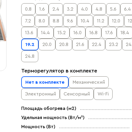
0.8
1.6
2.4
3.2
4.0
4.8
5.6
6.4
7.2
8.0
8.8
9.6
10.4
11.2
12.0
12
13.6
14.4
15.2
16.0
16.8
17.6
18.4
19.2
20.0
20.8
21.6
22.4
23.2
24
24.8
Терморегулятор в комплекте
Нет в комплекте
Механический
Электронный
Сенсорный
Wi-Fi
Площадь обогрева (м2)
Удельная мощность (Вт/м²)
Мощность (Вт)