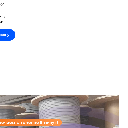
ку:
₽
клик
ом
рзину
ечаем в течение 5 минут!