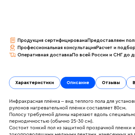
Продукция сертифицирована
Предоставляем пол
Профессиональная консультация
Расчет и подбо
Оперативная доставка
По всей России и СНГ до 
Характеристики
Описание
Отзывы
Инфракрасная плёнка ‒ вид теплого пола для установ
рулонов нагревательной плёнки составляет 80см.
Полосу требуемой длины нарезают вдоль специальн
периодичностью (обычно 25-30 см).
Состоит тонкий пол из защитной прозрачной пленки
токопроводящими медными лентами, нанесенных на 