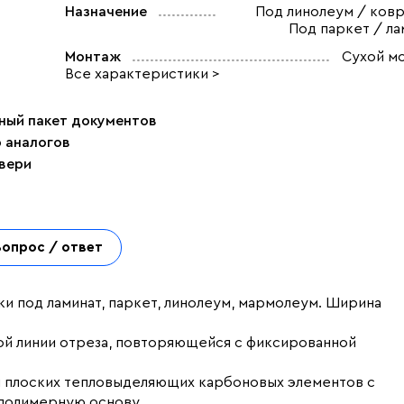
Назначение
Под линолеум / ковр
Под паркет / ла
Монтаж
Сухой м
Все характеристики >
ный пакет документов
р аналогов
двери
Вопрос / ответ
ки под ламинат, паркет, линолеум, мармолеум. Ширина
ой линии отреза, повторяющейся с фиксированной
 и плоских тепловыделяющих карбоновых элементов с
полимерную основу.