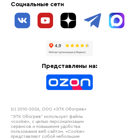
Социальные сети
Обогрев резервуаров
О нас
Взрывозащищенное оборудование
Обогрев трубопроводов
Блог
Системы защиты от протечки
Отзывы
Гофрированные трубы и фиттинги
Доставка
Отопительное оборудование
Оплата
Термочехлы
Представлены на:
Контакты
Распродажа
(c) 2010–2026, ООО «ЭТК Обогрев»
“ЭТК Обогрев” использует файлы
«cookie», с целью персонализации
сервисов и повышения удобства
пользования веб-сайтом. «Cookie»
представляют собой небольшие