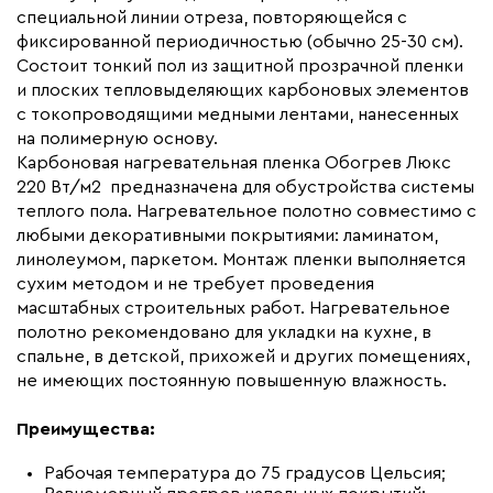
специальной линии отреза, повторяющейся с
Макс. рабочая температура (C)
+65
фиксированной периодичностью (обычно 25-30 см).
Макс. ток нагрузки (А)
20.0
Состоит тонкий пол из защитной прозрачной пленки
и плоских тепловыделяющих карбоновых элементов
Ширина (мм)
800
с токопроводящими медными лентами, нанесенных
Толщина (мм)
0,34
на полимерную основу.
Карбоновая нагревательная пленка Обогрев Люкс
Длина установочного провода, м
2x20
220 Вт/м2 предназначена для обустройства системы
Страна производства
Россия
теплого пола. Нагревательное полотно совместимо с
Гарантия (год)
любыми декоративными покрытиями: ламинатом,
7
линолеумом, паркетом. Монтаж пленки выполняется
Срок службы(год)
15
сухим методом и не требует проведения
Вес (кг)
15,3
масштабных строительных работ. Нагревательное
полотно рекомендовано для укладки на кухне, в
Коллекция
Комплекты Обогрев Люкс
спальне, в детской, прихожей и других помещениях,
80PL
не имеющих постоянную повышенную влажность.
Бренд
Обогрев Люкс
Преимущества:
Рабочая температура до 75 градусов Цельсия;