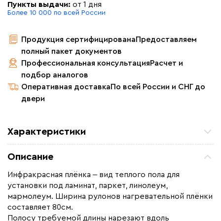
Пункты выдачи:
от 1 дня
Более 10 000 по всей России
Продукция сертифицирована
Предоставляем
полный пакет документов
Профессиональная консультация
Расчет и
подбор аналогов
Оперативная доставка
По всей России и СНГ до
двери
Характеристики
Площадь обогрева (м2)
20.0
Описание
Удельная мощность (Вт/м²)
220
Инфракрасная плёнка ‒ вид теплого пола для
Мощность (Вт)
4400
установки под ламинат, паркет, линолеум,
Назначение
Под линолеум / ковролин,
мармолеум. Ширина рулонов нагревательной плёнки
Под паркет / ламинат
составляет 80см.
Полосу требуемой длины нарезают вдоль
Монтаж
Сухой монтаж