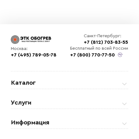
Санкт-Петербург:
+7 (812) 703-83-55
Бесплатный по всей России
Москва:
+7 (495) 789-05-78
+7 (800) 770-77-50
Каталог
Греющие кабели
Услуги
Теплые полы
Обогрев кровли и водостоков
Информация
Регулирующая аппаратура
Обогрев открытых площадей
Акции
Комплектующие материалы