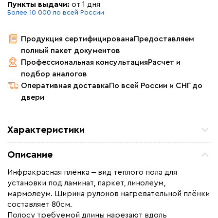
Пункты выдачи:
от 1 дня
Более 10 000 по всей России
Продукция сертифицирована
Предоставляем
полный пакет документов
Профессиональная консультация
Расчет и
подбор аналогов
Оперативная доставка
По всей России и СНГ до
двери
Характеристики
Площадь обогрева (м2)
22.4
Описание
Удельная мощность (Вт/м²)
220
Инфракрасная плёнка ‒ вид теплого пола для
Мощность (Вт)
4928
установки под ламинат, паркет, линолеум,
Назначение
Под линолеум / ковролин,
мармолеум. Ширина рулонов нагревательной плёнки
Под паркет / ламинат
составляет 80см.
Полосу требуемой длины нарезают вдоль
Монтаж
Сухой монтаж