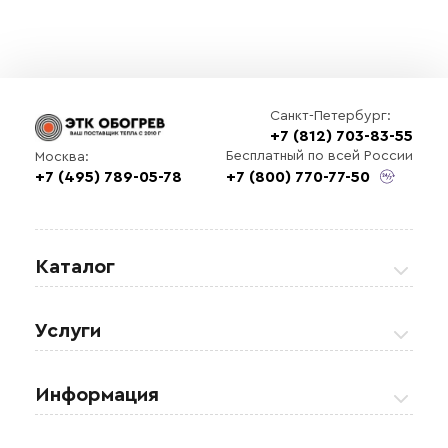
Санкт-Петербург:
+7 (812) 703-83-55
Бесплатный по всей России
Москва:
+7 (495) 789-05-78
+7 (800) 770-77-50
Каталог
Греющие кабели
Услуги
Теплые полы
Обогрев кровли и водостоков
Информация
Регулирующая аппаратура
Обогрев открытых площадей
Акции
Комплектующие материалы