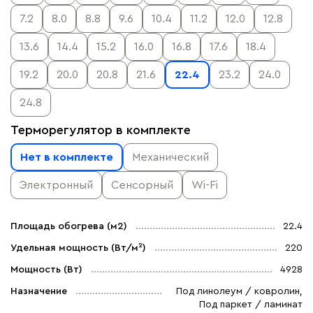
7.2
8.0
8.8
9.6
10.4
11.2
12.0
12.8
13.6
14.4
15.2
16.0
16.8
17.6
18.4
19.2
20.0
20.8
21.6
22.4
23.2
24.0
24.8
Терморегулятор в комплекте
Нет в комплекте
Механический
Электронный
Сенсорный
Wi-Fi
Площадь обогрева (м2)
22.4
Удельная мощность (Вт/м²)
220
Мощность (Вт)
4928
Назначение
Под линолеум / ковролин,
Под паркет / ламинат