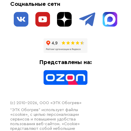
Социальные сети
Обогрев резервуаров
О нас
Взрывозащищенное оборудование
Обогрев трубопроводов
Блог
Системы защиты от протечки
Отзывы
Гофрированные трубы и фиттинги
Доставка
Отопительное оборудование
Оплата
Термочехлы
Представлены на:
Контакты
Распродажа
(c) 2010–2026, ООО «ЭТК Обогрев»
“ЭТК Обогрев” использует файлы
«cookie», с целью персонализации
сервисов и повышения удобства
пользования веб-сайтом. «Cookie»
представляют собой небольшие