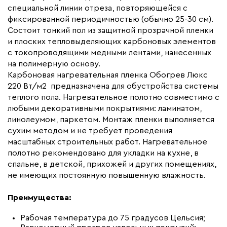
специальной линии отреза, повторяющейся с
Макс. рабочая температура (C)
+65
фиксированной периодичностью (обычно 25-30 см).
Макс. ток нагрузки (А)
22.4
Состоит тонкий пол из защитной прозрачной пленки
и плоских тепловыделяющих карбоновых элементов
Ширина (мм)
800
с токопроводящими медными лентами, нанесенных
Толщина (мм)
0,34
на полимерную основу.
Карбоновая нагревательная пленка Обогрев Люкс
Длина установочного провода, м
2x23
220 Вт/м2 предназначена для обустройства системы
Страна производства
Россия
теплого пола. Нагревательное полотно совместимо с
Гарантия (год)
любыми декоративными покрытиями: ламинатом,
7
линолеумом, паркетом. Монтаж пленки выполняется
Срок службы(год)
15
сухим методом и не требует проведения
Вес (кг)
17,1
масштабных строительных работ. Нагревательное
полотно рекомендовано для укладки на кухне, в
Коллекция
Комплекты Обогрев Люкс
спальне, в детской, прихожей и других помещениях,
80PL
не имеющих постоянную повышенную влажность.
Бренд
Обогрев Люкс
Преимущества:
Рабочая температура до 75 градусов Цельсия;