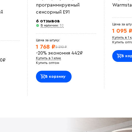
программируемый
Warmsta
й
сенсорный E91
6 отзывов
Цена за шту
В наличии:
32
1 095 
Купить в 1 
Цена за штуку:
Купить опт
1 768 ₽
2 210 ₽
-20%
экономия
442
₽
В ко
Купить в 1 клик
0
₽
Купить оптом
В корзину