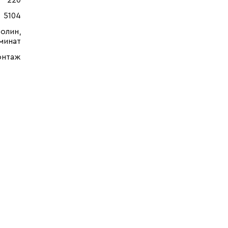
220
5104
олин,
минат
онтаж