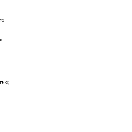
го
х
гию;