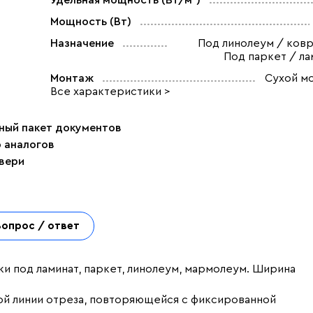
Удельная мощность (Вт/м²)
Мощность (Вт)
Назначение
Под линолеум / ковр
Под паркет / ла
Монтаж
Сухой м
Все характеристики >
ный пакет документов
р аналогов
двери
Вопрос / ответ
ки под ламинат, паркет, линолеум, мармолеум. Ширина
ой линии отреза, повторяющейся с фиксированной