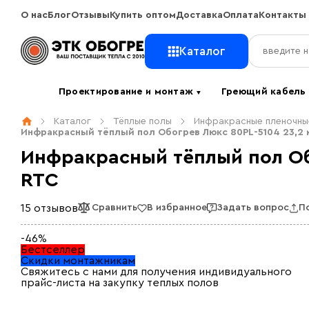
О нас
Блог
Отзывы
Купить оптом
Доставка
Оплата
Контакты
Каталог
Проектирование и монтаж
Греющий кабел
▼
Каталог
Тёплые полы
Инфракрасные пленочны
Инфракрасный тёплый пол Обогрев Люкс 80PL-5104 23,2 
Инфракрасный тёплый пол Об
RTC
15 отзывов
Сравнить
В избранное
Задать вопрос
П
-46%
Бестселлер
Скидки монтажникам
Свяжитесь с нами для получения индивидуального
прайс-листа на закупку теплых полов