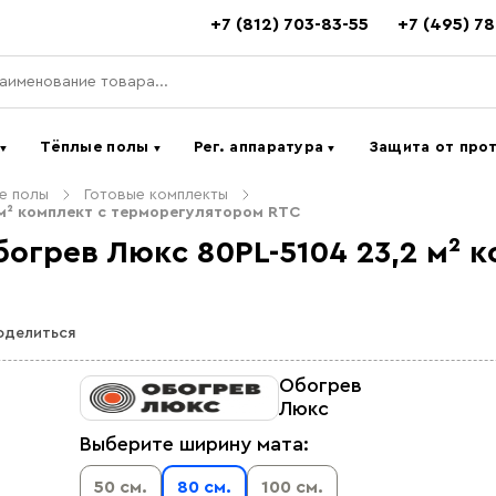
+7 (812) 703-83-55
+7 (495) 7
ь
Тёплые полы
Рег. аппаратура
Защита от про
▼
▼
▼
е полы
Готовые комплекты
м² комплект с терморегулятором RTC
огрев Люкс 80PL-5104 23,2 м² 
оделиться
Обогрев
Люкс
Выберите ширину мата:
50 см.
80 см.
100 см.