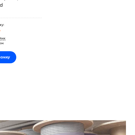
d
ку:
₽
клик
ом
рзину