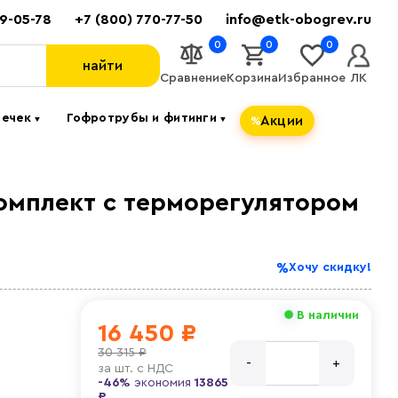
89-05-78
+7 (800) 770-77-50
info@etk-obogrev.ru
0
0
0
найти
Сравнение
Корзина
Избранное
ЛК
течек
Гофротрубы и фитинги
Акции
▼
▼
комплект с терморегулятором
Хочу скидку!
В наличии
16 450 ₽
30 315 ₽
за
шт. с НДС
-46%
экономия
13865
₽