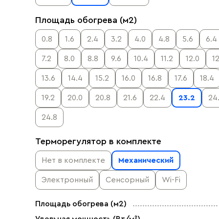
Площадь обогрева (м2)
0.8
1.6
2.4
3.2
4.0
4.8
5.6
6.4
7.2
8.0
8.8
9.6
10.4
11.2
12.0
12
13.6
14.4
15.2
16.0
16.8
17.6
18.4
19.2
20.0
20.8
21.6
22.4
23.2
24
24.8
Терморегулятор в комплекте
Нет в комплекте
Механический
Электронный
Сенсорный
Wi-Fi
Площадь обогрева (м2)