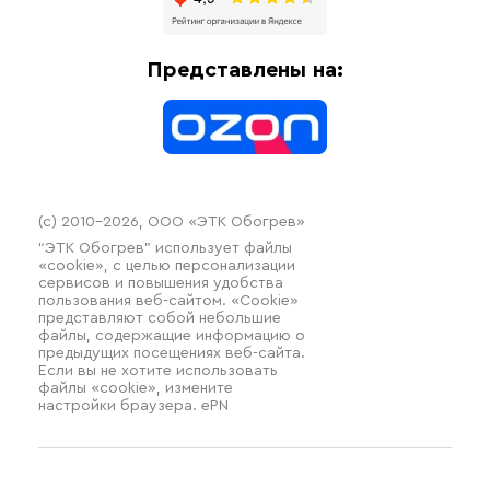
Доставка
Отопительное оборудование
Оплата
Термочехлы
Представлены на:
Контакты
Распродажа
(c) 2010–2026, ООО «ЭТК Обогрев»
“ЭТК Обогрев” использует файлы
«cookie», с целью персонализации
сервисов и повышения удобства
пользования веб-сайтом. «Cookie»
представляют собой небольшие
файлы, содержащие информацию о
предыдущих посещениях веб-сайта.
Если вы не хотите использовать
файлы «cookie», измените
настройки браузера. ePN