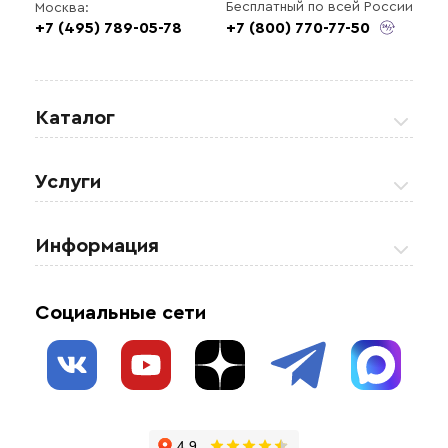
Бесплатный по всей России
Москва:
+7 (495) 789-05-78
+7 (800) 770-77-50
Каталог
Греющие кабели
Услуги
Теплые полы
Обогрев кровли и водостоков
Информация
Регулирующая аппаратура
Обогрев открытых площадей
Акции
Комплектующие материалы
Социальные сети
Обогрев резервуаров
О нас
Взрывозащищенное оборудование
Обогрев трубопроводов
Блог
Системы защиты от протечки
Отзывы
Гофрированные трубы и фиттинги