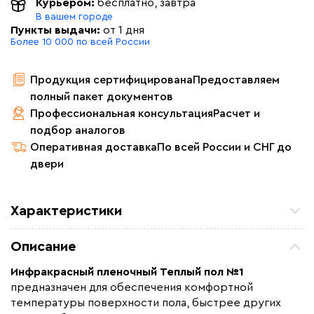
Курьером:
бесплатно
, завтра
В вашем городе
Пункты выдачи:
от 1 дня
Более 10 000 по всей России
Продукция сертифицирована
Предоставляем
полный пакет документов
Профессиональная консультация
Расчет и
подбор аналогов
Оперативная доставка
По всей России и СНГ до
двери
Характеристики
Площадь обогрева (м2)
7.0
Описание
Удельная мощность (Вт/м²)
220
Инфракрасный пленочный Теплый пол №1
Мощность (Вт)
1540
предназначен для обеспечения комфортной
Назначение
Под линолеум / ковролин,
температуры поверхности пола, быстрее других
Под паркет / ламинат