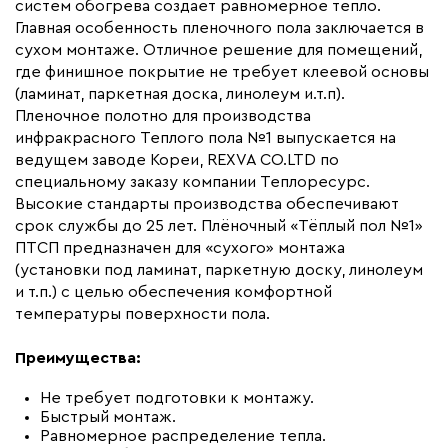
систем обогрева создает равномерное тепло.
Главная особенность пленочного пола заключается в
Монтаж
Сухой монтаж
сухом монтаже. Отличное решение для помещений,
Макс. рабочая температура (C)
+65
где финишное покрытие не требует клеевой основы
Макс. ток нагрузки (А)
7.0
(ламинат, паркетная доска, линолеум и.т.п).
Пленочное полотно для производства
Ширина (мм)
500
инфракрасного Теплого пола №1 выпускается на
Толщина (мм)
0,34
ведущем заводе Кореи, REXVA CO.LTD по
специальному заказу компании Теплоресурс.
Длина установочного провода, м
2x8,2
Высокие стандарты производства обеспечивают
Страна производства
Россия
срок службы до 25 лет. Плёночный «Тёплый пол №1»
Гарантия (год)
ПТСП предназначен для «сухого» монтажа
7
(установки под ламинат, паркетную доску, линолеум
Срок службы(год)
15
и т.п.) с целью обеспечения комфортной
Вес (кг)
3.50
температуры поверхности пола.
Коллекция
Пленочный теплый пол
Преимущества:
ПТСП
Бренд
Теплый пол №1
Не требует подготовки к монтажу.
Быстрый монтаж.
Высота (мм)
150
Равномерное распределение тепла.