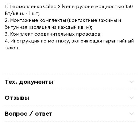
1. Термопленка Caleo Silver в рулоне мощностью 150
Вт/кв.м. - 1 шт;
2. Монтажные комплекты (контактные зажимы и
битумная изоляция на каждый кв. м);
3. Комплект соединительных проводов;
4. Инструкция по монтажу, включающая гарантийный
талон.
Тех. документы
Инструкция CALEO SILVER
Отзывы
Сертификат соответствия - инфракрасные теплые
Петр П
полы Caleo
ТСЖ 15/43 Закупали кабель для очистных
Вопрос / ответ
коммуникаций. Все отлично. по цене и срокам
устроило
Задайте вопрос о товаре, наш специалист ответит
Александ Ф
вам в течении нескольких минут.
Отличный кабель. На производство
металоконструкций, для обогрева труб резервуара