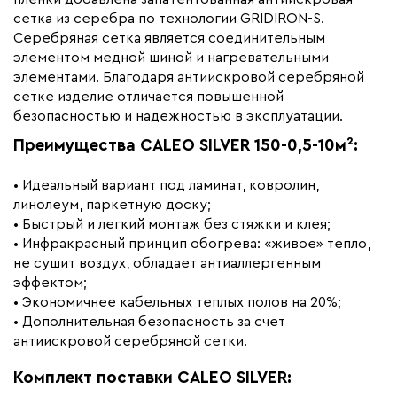
Вес (кг)
6.10
сетка из серебра по технологии GRIDIRON-S.
Серебряная сетка является соединительным
Коллекция
Caleo silver
элементом медной шиной и нагревательными
Бренд
Caleo
элементами. Благодаря антиискровой серебряной
сетке изделие отличается повышенной
безопасностью и надежностью в эксплуатации.
Преимущества CALEO SILVER 150-0,5-10м²:
• Идеальный вариант под ламинат, ковролин,
линолеум, паркетную доску;
• Быстрый и легкий монтаж без стяжки и клея;
• Инфракрасный принцип обогрева: «живое» тепло,
не сушит воздух, обладает антиаллергенным
эффектом;
• Экономичнее кабельных теплых полов на 20%;
• Дополнительная безопасность за счет
антиискровой серебряной сетки.
Комплект поставки CALEO SILVER: