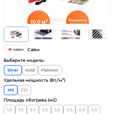
Caleo
Выберите модель:
Silver
Gold
Platinum
Удельная мощность (Вт/м²)
150
220
Площадь обогрева (м2)
1.0
1.5
2.0
2.5
3.0
3.5
4.0
5.0