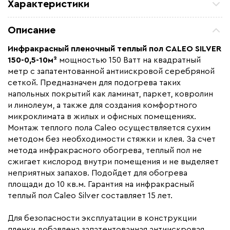
Характеристики
Площадь обогрева (м2)
10.0
Описание
Удельная мощность (Вт/м²)
150
Инфракрасный пленочный теплый пол
CALEO SILVER
Мощность (Вт)
1500
150-0,5-10м²
мощностью 150 Ватт на квадратный
Назначение
Под линолеум / ковролин,
метр с запатентованной антиискровой серебряной
Под паркет / ламинат
сеткой. Предназначен для подогрева таких
напольных покрытий как ламинат, паркет, ковролин
Монтаж
Сухой монтаж
и линолеум, а также для создания комфортного
Макс. рабочая температура (C)
+90
микроклимата в жилых и офисных помещениях.
Макс. ток нагрузки (А)
6,8
Монтаж теплого пола Caleo осуществляется сухим
методом без необходимости стяжки и клея. За счет
Ширина (мм)
500
метода инфракрасного обогрева, теплый пол не
Толщина (мм)
0,34
сжигает кислород внутри помещения и не выделяет
неприятных запахов. Подойдет для обогрева
Длина установочного провода, м
2х5,5
площади до 10 кв.м. Гарантия на инфракрасный
Страна производства
Россия
теплый пол Caleo Silver составляет 15 лет.
Гарантия (год)
15
Для безопасности эксплуатации в конструкции
Срок службы(год)
15
пленки добавлена запатентованная антиискровая