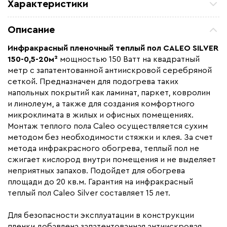
Характеристики
Площадь обогрева (м2)
20.0
Описание
Удельная мощность (Вт/м²)
150
Инфракрасный пленочный теплый пол
CALEO SILVER
Мощность (Вт)
3000
150-0,5-20м²
мощностью 150 Ватт на квадратный
Назначение
Под линолеум / ковролин,
метр с запатентованной антиискровой серебряной
Под паркет / ламинат
сеткой. Предназначен для подогрева таких
напольных покрытий как ламинат, паркет, ковролин
Монтаж
Сухой монтаж
и линолеум, а также для создания комфортного
Макс. рабочая температура (C)
+90
микроклимата в жилых и офисных помещениях.
Макс. ток нагрузки (А)
13,6
Монтаж теплого пола Caleo осуществляется сухим
методом без необходимости стяжки и клея. За счет
Ширина (мм)
500
метода инфракрасного обогрева, теплый пол не
Толщина (мм)
0,34
сжигает кислород внутри помещения и не выделяет
неприятных запахов. Подойдет для обогрева
Длина установочного провода, м
2х8,0
площади до 20 кв.м. Гарантия на инфракрасный
Страна производства
Россия
теплый пол Caleo Silver составляет 15 лет.
Гарантия (год)
15
Для безопасности эксплуатации в конструкции
Срок службы(год)
15
пленки добавлена запатентованная антиискровая