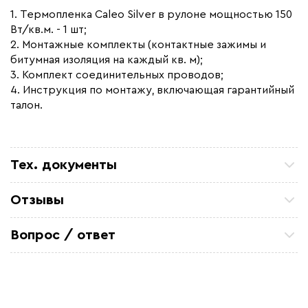
1. Термопленка Caleo Silver в рулоне мощностью 150
Вт/кв.м. - 1 шт;
2. Монтажные комплекты (контактные зажимы и
битумная изоляция на каждый кв. м);
3. Комплект соединительных проводов;
4. Инструкция по монтажу, включающая гарантийный
талон.
Тех. документы
Инструкция CALEO SILVER
Отзывы
Сертификат соответствия - инфракрасные теплые
Петр П
полы Caleo
ТСЖ 15/43 Закупали кабель для очистных
Вопрос / ответ
коммуникаций. Все отлично. по цене и срокам
устроило
Задайте вопрос о товаре, наш специалист ответит
Александ Ф
вам в течении нескольких минут.
Отличный кабель. На производство
металоконструкций, для обогрева труб резервуара
Михаил Игоревич