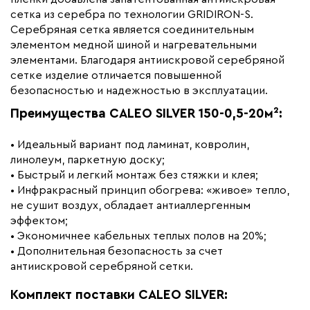
Вес (кг)
11.69
сетка из серебра по технологии GRIDIRON-S.
Серебряная сетка является соединительным
Коллекция
Caleo silver
элементом медной шиной и нагревательными
Бренд
Caleo
элементами. Благодаря антиискровой серебряной
сетке изделие отличается повышенной
безопасностью и надежностью в эксплуатации.
Преимущества CALEO SILVER 150-0,5-20м²:
• Идеальный вариант под ламинат, ковролин,
линолеум, паркетную доску;
• Быстрый и легкий монтаж без стяжки и клея;
• Инфракрасный принцип обогрева: «живое» тепло,
не сушит воздух, обладает антиаллергенным
эффектом;
• Экономичнее кабельных теплых полов на 20%;
• Дополнительная безопасность за счет
антиискровой серебряной сетки.
Комплект поставки CALEO SILVER: