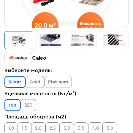
Caleo
Выберите модель:
Silver
Gold
Platinum
Удельная мощность (Вт/м²)
150
220
Площадь обогрева (м2)
1.0
1.5
2.0
2.5
3.0
3.5
4.0
5.0