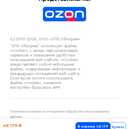
Контакты
Распродажа
(c) 2010–2026, ООО «ЭТК Обогрев»
“ЭТК Обогрев” использует файлы
«cookie», с целью персонализации
сервисов и повышения удобства
пользования веб-сайтом. «Cookie»
представляют собой небольшие
файлы, содержащие информацию о
предыдущих посещениях веб-сайта.
Если вы не хотите использовать
файлы «cookie», измените
настройки браузера. ePN
Политика компании в отношении обработки персональных
данных
Разработка и продвижение SilverDuck
48 179 ₽
В корзину
48 179
Купить