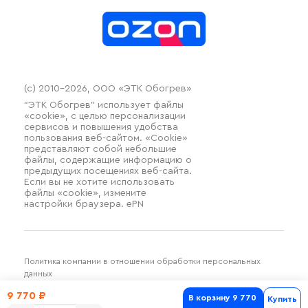
Контакты
Распродажа
(c) 2010–2026, ООО «ЭТК Обогрев»
“ЭТК Обогрев” использует файлы
«cookie», с целью персонализации
сервисов и повышения удобства
пользования веб-сайтом. «Cookie»
представляют собой небольшие
файлы, содержащие информацию о
предыдущих посещениях веб-сайта.
Если вы не хотите использовать
файлы «cookie», измените
настройки браузера. ePN
Политика компании в отношении обработки персональных
данных
Разработка и продвижение SilverDuck
9 770 ₽
В корзину
9 770
Купить