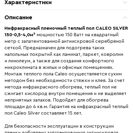
Характеристики
Площадь обогрева (м2)
4.0
Описание
Удельная мощность (Вт/м²)
150
Инфракрасный пленочный теплый пол
CALEO SILVER
Мощность (Вт)
600
150-0,5-4,0м²
мощностью 150 Ватт на квадратный
Назначение
Под линолеум / ковролин,
метр с запатентованной антиискровой серебряной
Под паркет / ламинат
сеткой. Предназначен для подогрева таких
напольных покрытий как ламинат, паркет, ковролин
Монтаж
Сухой монтаж
и линолеум, а также для создания комфортного
Макс. рабочая температура (C)
+90
микроклимата в жилых и офисных помещениях.
Макс. ток нагрузки (А)
2,72
Монтаж теплого пола Caleo осуществляется сухим
методом без необходимости стяжки и клея. За счет
Ширина (мм)
500
метода инфракрасного обогрева, теплый пол не
Толщина (мм)
0,34
сжигает кислород внутри помещения и не выделяет
неприятных запахов. Подойдет для обогрева
Длина установочного провода, м
2х4,3
площади до 4 кв.м. Гарантия на инфракрасный теплый
Страна производства
Россия
пол Caleo Silver составляет 15 лет.
Гарантия (год)
15
Для безопасности эксплуатации в конструкции
Срок службы(год)
15
пленки добавлена запатентованная антиискровая