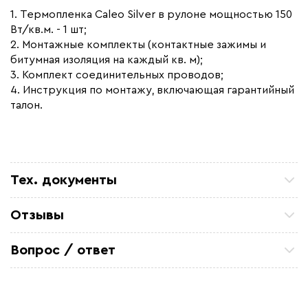
1. Термопленка Caleo Silver в рулоне мощностью 150
Вт/кв.м. - 1 шт;
2. Монтажные комплекты (контактные зажимы и
битумная изоляция на каждый кв. м);
3. Комплект соединительных проводов;
4. Инструкция по монтажу, включающая гарантийный
талон.
Тех. документы
Инструкция CALEO SILVER
Отзывы
Сертификат соответствия - инфракрасные теплые
Петр П
полы Caleo
ТСЖ 15/43 Закупали кабель для очистных
Вопрос / ответ
коммуникаций. Все отлично. по цене и срокам
устроило
Задайте вопрос о товаре, наш специалист ответит
Александ Ф
вам в течении нескольких минут.
Отличный кабель. На производство
металоконструкций, для обогрева труб резервуара