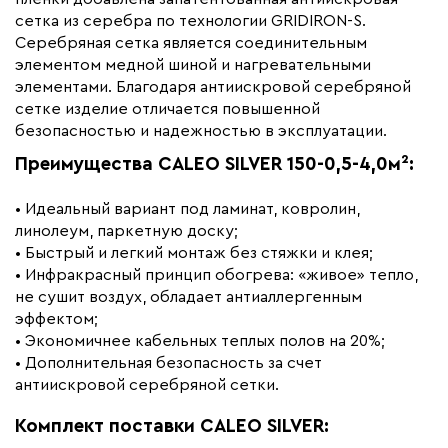
Вес (кг)
2.93
сетка из серебра по технологии GRIDIRON-S.
Серебряная сетка является соединительным
Коллекция
Caleo silver
элементом медной шиной и нагревательными
Бренд
Caleo
элементами. Благодаря антиискровой серебряной
сетке изделие отличается повышенной
безопасностью и надежностью в эксплуатации.
Преимущества CALEO SILVER 150-0,5-4,0м²:
• Идеальный вариант под ламинат, ковролин,
линолеум, паркетную доску;
• Быстрый и легкий монтаж без стяжки и клея;
• Инфракрасный принцип обогрева: «живое» тепло,
не сушит воздух, обладает антиаллергенным
эффектом;
• Экономичнее кабельных теплых полов на 20%;
• Дополнительная безопасность за счет
антиискровой серебряной сетки.
Комплект поставки CALEO SILVER: