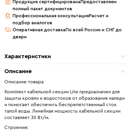
Продукция сертифицирована
Предоставляем
полный пакет документов
Профессиональная консультация
Расчет и
подбор аналогов
Оперативная доставка
По всей России и СНГ до
двери
Характеристики
Мощность (Вт)
1050
Описание
Назначение
Для водостоков, Для
кровли
Описание товара
Монтаж
Наружный
Комплект кабельной секции Lite предназначен для
защиты кровли и водостоков от образования наледи
Макс. рабочая температура (C)
+65
и помогает обеспечить беспрепятственный сток
Толщина (мм)
5
талой воды. Линейная мощность кабельной секции
Длина установочного провода, м
составляет 30 Вт/м.
1,6
Страна производства
Россия
Строение: