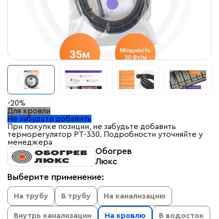
-20%
Для кровли
Не забудьте добавить
При покупке позиции, не забудьте добавить
терморегулятор PT-330. Подробности уточняйте у
менеджера
Обогрев
Люкс
Выберите применение:
На трубу
В трубу
На канализацию
Внутрь канализации
На кровлю
В водосток