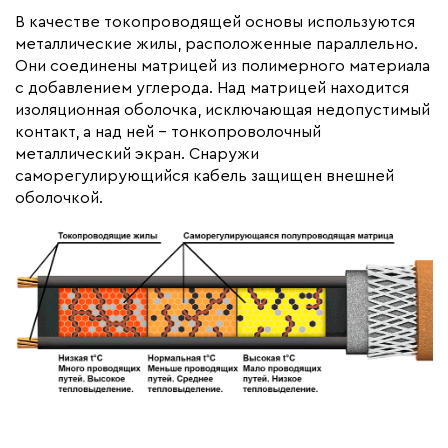
Гарантия (год)
3
В качестве токопроводящей основы используются
металлические жилы, расположенные параллельно.
Срок службы(год)
20
Они соединены матрицей из полимерного материала
Вес (кг)
1.4
с добавлением углерода. Над матрицей находится
Максимальная температура(C)
65
изоляционная оболочка, исключающая недопустимый
контакт, а над ней – тонкопроволочный
Тип кабеля
саморегулирующийся
металлический экран. Снаружи
Коллекция
Греющий кабель
саморегулирующийся кабель защищен внешней
саморегулирующийся Lite
оболочкой.
для кровли
Бренд
Обогрев Люкс
Материал
Полиолефин
Минимальная температура(C)
5
Минимальный радиус изгиба (мм)
35