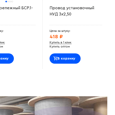
репежный БСР.1-
Провод установочный
НУД 3х2,50
ку:
Цена за штуку:
418 ₽
клик
Купить в 1 клик
ом
Купить оптом
рзину
В корзину