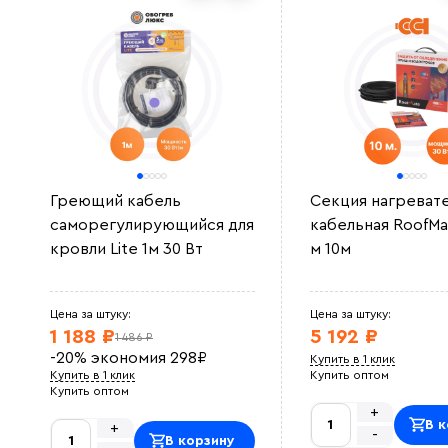
Греющий кабель
Секция нагреват
саморегулирующийся для
кабельная RoofMa
кровли Lite 1м 30 Вт
м 10м
Цена за штуку:
Цена за штуку:
1 188 ₽
5 192 ₽
1 486 ₽
-20%
экономия
298
₽
Купить в 1 клик
Купить в 1 клик
Купить оптом
Купить оптом
+
В к
+
-
В корзину