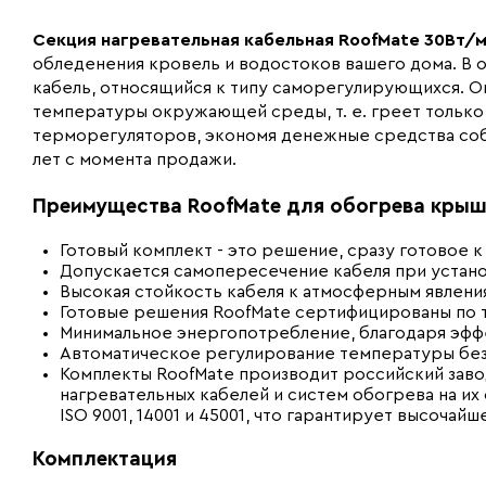
Секция нагревательная кабельная RoofMate 30Вт/м
обледенения кровель и водостоков вашего дома. В 
кабель, относящийся к типу саморегулирующихся. О
температуры окружающей среды, т. е. греет только 
терморегуляторов, экономя денежные средства собс
лет с момента продажи.
Преимущества RoofMate для обогрева крыш
Готовый комплект - это решение, сразу готовое к
Допускается самопересечение кабеля при устано
Высокая стойкость кабеля к атмосферным явлени
Готовые решения RoofMate сертифицированы по т
Минимальное энергопотребление, благодаря эфф
Автоматическое регулирование температуры без
Комплекты RoofMate производит российский зав
нагревательных кабелей и систем обогрева на и
ISO 9001, 14001 и 45001, что гарантирует высоча
Комплектация