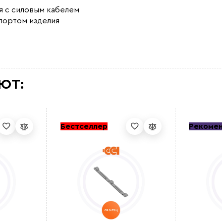
я с силовым кабелем
спортом изделия
ЮТ:
Бестселлер
Рекоме