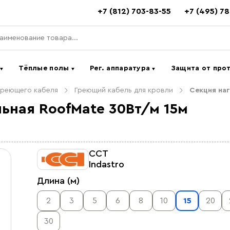
+7 (812) 703-83-55
+7 (495) 7
ь
Тёплые полы
Рег. аппаратура
Защита от про
▼
▼
▼
греющего кабеля
Греющий кабель для кровли
Секция наг
ьная RoofMate 30Вт/м 15м
ССТ
Indastro
Длина (м)
2
3
5
6
8
10
15
20
30