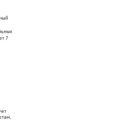
ьный
льных
ет 7
ует
ртам.