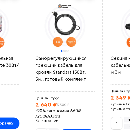
ельная
Саморегулирующийся
Секция 
te 30Вт/
греющий кабель для
кабельн
кровли Standart 150Вт,
м 3м
5м., готовый комплект
Цена за шту
2 349 
Цена за штуку:
2 640 ₽
Купить в 1 
3 300 ₽
Купить опт
-20%
экономия
660
₽
Купить в 1 клик
Купить оптом
орзину