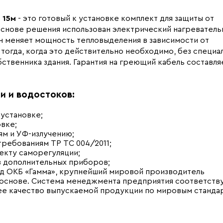
 15м
- это готовый к установке комплект для защиты от
основе решения использован электрический нагревател
н меняет мощность тепловыделения в зависимости от
тогда, когда это действительно необходимо, без специа
твенника здания. Гарантия на греющий кабель составля
и и водостоков:
 установке;
вке;
ям и УФ-излучению;
ребованиям ТР ТС 004/2011;
екту саморегуляции;
 дополнительных приборов;
од ОКБ «Гамма», крупнейший мировой производитель
х основе. Система менеджмента предприятия соответств
йшее качество выпускаемой продукции по мировым станда