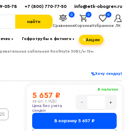
89-05-78
+7 (800) 770-77-50
info@etk-obogrev.ru
0
0
0
найти
Сравнение
Корзина
Избранное
ЛК
течек
Гофротрубы и фитинги
Акции
▼
▼
ревательная кабельная RoofMate 30Вт/м 15м
Хочу скидку!
В наличии
5 657 ₽
за
шт. с НДС
Цена без учета
скидки
25
В корзину
5 657 ₽