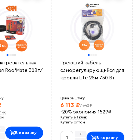
нагревательная
Греющий кабель
ая RoofMate 30Вт/
саморегулирующийся для
кровли Lite 25м 750 Вт
ку:
Цена за штуку:
₽
6 113 ₽
7 642 ₽
-20%
экономия
1529
₽
клик
ом
Купить в 1 клик
Купить оптом
+
В корзину
+
-
В корзину