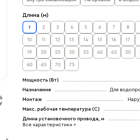
Длина (м)
1
2
3
4
5
6
7
8
10
11
12
13
14
15
16
17
19
20
25
30
35
40
45
50
60
65
70
75
Мощность (Вт)
Назначение
Для водопр
ok
Монтаж
Нар
у
Макс. рабочая температура (C)
Длина установочного провода, м
Все характеристики >