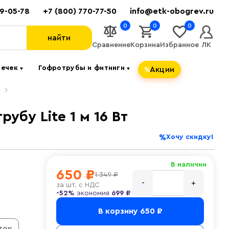
89-05-78
+7 (800) 770-77-50
info@etk-obogrev.ru
0
0
0
найти
Сравнение
Корзина
Избранное
ЛК
течек
Гофротрубы и фитинги
Акции
▼
▼
бу Lite 1 м 16 Вт
Хочу скидку!
В наличии
650 ₽
1 349 ₽
за
шт. с НДС
-52%
экономия
699 ₽
В корзину
650 ₽
ток