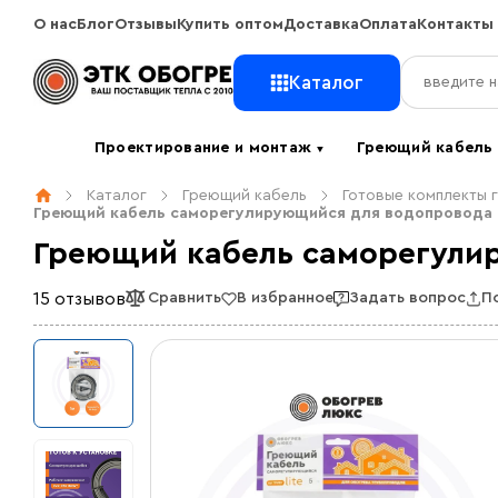
О нас
Блог
Отзывы
Купить оптом
Доставка
Оплата
Контакты
Каталог
Проектирование и монтаж
Греющий кабел
▼
Каталог
Греющий кабель
Готовые комплекты 
Греющий кабель саморегулирующийся для водопровода на 
Греющий кабель саморегулиру
15 отзывов
Сравнить
В избранное
Задать вопрос
П