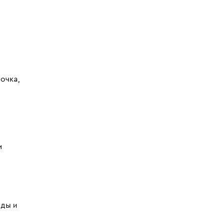
очка,
м
еды и