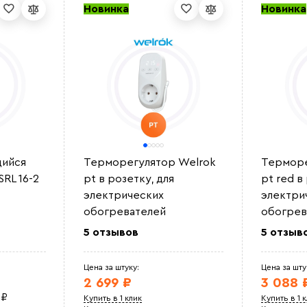
Новинка
Новинка
ийся
Терморегулятор Welrok
Терморе
RL 16-2
pt в розетку, для
pt red в
электрических
электри
обогревателей
обогрев
5 отзывов
5 отзыв
Цена за штуку:
Цена за шту
2 699 ₽
3 088 
0
₽
Купить в 1 клик
Купить в 1 