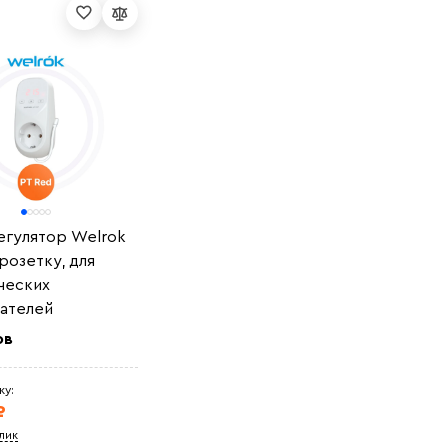
гулятор Welrok
 розетку, для
ческих
ателей
ов
ку:
₽
клик