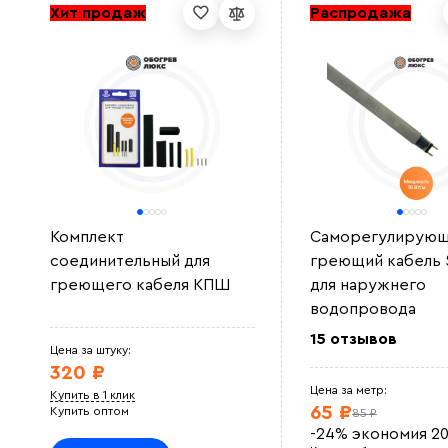
Хит продаж
Распродажа
Комплект
Саморегулирующ
соединительный для
греющий кабель S
греющего кабеля КПШ
для наружнего
водопровода
15 отзывов
Цена за штуку:
320 ₽
Цена за метр:
Купить в 1 клик
65 ₽
Купить оптом
85 ₽
-24%
экономия
2