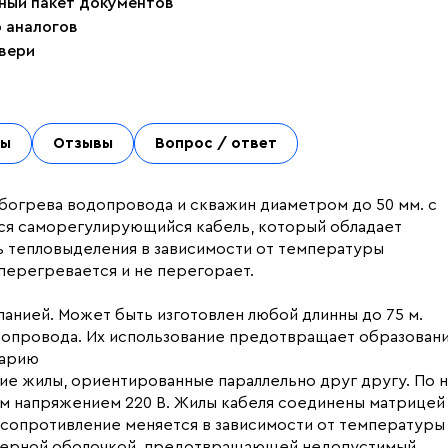
ный пакет документов
р аналогов
двери
ты
Отзывы
Вопрос / ответ
богрева водопровода и скважин диаметром до 50 мм. с
тся саморегулирующийся кабель, который обладает
ь тепловыделения в зависимости от температуры
перегревается и не перегорает.
анией. Может быть изготовлен любой длинны до 75 м.
бопровода. Их использование предотвращает образован
варию
е жилы, ориентированные параллельно друг другу. По 
м напряжением 220 В. Жилы кабеля соединены матрицей 
 сопротивление меняется в зависимости от температуры
мерной оболочкой, предотвращающей недопустимый