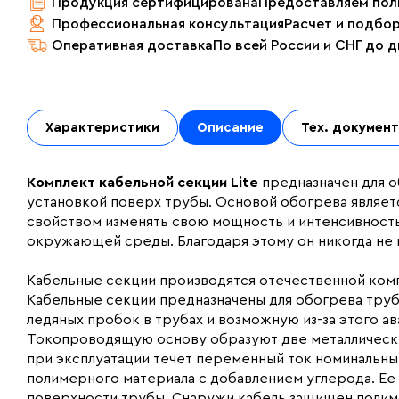
Продукция сертифицирована
Предоставляем пол
Профессиональная консультация
Расчет и подбо
Оперативная доставка
По всей России и СНГ до 
Характеристики
Описание
Тех. докумен
Комплект кабельной секции Lite
предназначен для о
установкой поверх трубы. Основой обогрева являе
свойством изменять свою мощность и интенсивност
окружающей среды. Благодаря этому он никогда не 
Кабельные секции производятся отечественной комп
Кабельные секции предназначены для обогрева тру
ледяных пробок в трубах и возможную из-за этого а
Токопроводящую основу образуют две металлически
при эксплуатации течет переменный ток номинальны
полимерного материала с добавлением углерода. Ее
поверхности трубы. Снаружи кабель защищен поли