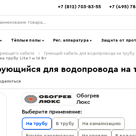
+7 (812) 703-83-55
+7 (495) 7
ь
Тёплые полы
Рег. аппаратура
Защита от про
▼
▼
▼
греющего кабеля
Греющий кабель для водопровода на трубу
трубу Lite 1 м 16 Вт
ющийся для водопровода на тру
оделиться
Обогрев
Люкс
Выберите применение:
На трубу
В трубу
На канализацию
Внутрь канализации
На кровлю
В водос