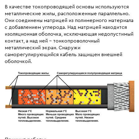
Гарантия (год)
3
В качестве токопроводящей основы используются
металлические жилы, расположенные параллельно.
Срок службы(год)
20
Они соединены матрицей из полимерного материала
Вес (кг)
0,95
с добавлением углерода. Над матрицей находится
Максимальная температура(C)
65
изоляционная оболочка, исключающая недопустимый
контакт, а над ней – тонкопроволочный
Тип кабеля
саморегулирующийся
металлический экран. Снаружи
Коллекция
Греющий кабель
саморегулирующийся кабель защищен внешней
саморегулирующийся Lite
оболочкой.
для водостоков
Бренд
Обогрев Люкс
Материал
Полиолефин
Минимальная температура(C)
5
Минимальный радиус изгиба (мм)
35