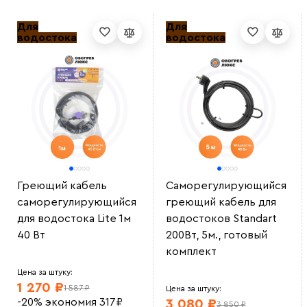
Для
Для
водостока
водостока
Греющий кабель
Саморегулирующийся
саморегулирующийся
греющий кабель для
для водостока Lite 1м
водостоков Standart
40 Вт
200Вт, 5м., готовый
комплект
Цена за штуку:
1 270 ₽
1 587 ₽
Цена за штуку:
-20%
экономия
317
₽
3 080 ₽
3 850 ₽