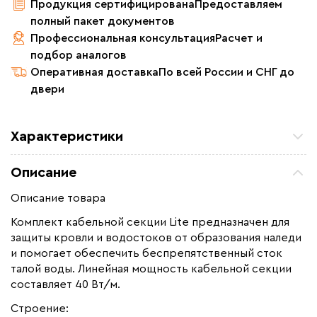
Продукция сертифицирована
Предоставляем
полный пакет документов
Профессиональная консультация
Расчет и
подбор аналогов
Оперативная доставка
По всей России и СНГ до
двери
Характеристики
Мощность (Вт)
560
Описание
Назначение
Для водостоков, Для
кровли
Описание товара
Монтаж
Внутренний, Наружный
Комплект кабельной секции Lite предназначен для
защиты кровли и водостоков от образования наледи
Макс. рабочая температура (C)
+65
и помогает обеспечить беспрепятственный сток
Толщина (мм)
6
талой воды. Линейная мощность кабельной секции
Длина установочного провода, м
составляет 40 Вт/м.
1,6
Страна производства
Россия
Строение: