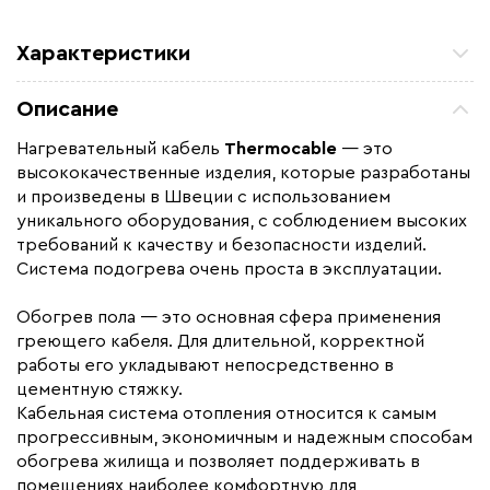
Характеристики
Площадь обогрева (м2)
6
Описание
Мощность (Вт)
600
Нагревательный кабель
Thermocable
— это
Монтаж
В плиточный клей, В стяжку
высококачественные изделия, которые разработаны
Макс. рабочая температура (C)
+90 С°
и произведены в Швеции с использованием
уникального оборудования, с соблюдением высоких
Длина установочного провода, м
2
требований к качеству и безопасности изделий.
Страна производства
Швеция
Система подогрева очень проста в эксплуатации.
Гарантия (год)
Пожизненная
Обогрев пола — это основная сфера применения
Срок службы(год)
50 лет
греющего кабеля. Для длительной, корректной
Вес (кг)
2.6
работы его укладывают непосредственно в
цементную стяжку.
Тип кабеля
двухжильный
Кабельная система отопления относится к самым
Коллекция
Thermocable SVK-20
прогрессивным, экономичным и надежным способам
обогрева жилища и позволяет поддерживать в
Бренд
Thermo
помещениях наиболее комфортную для