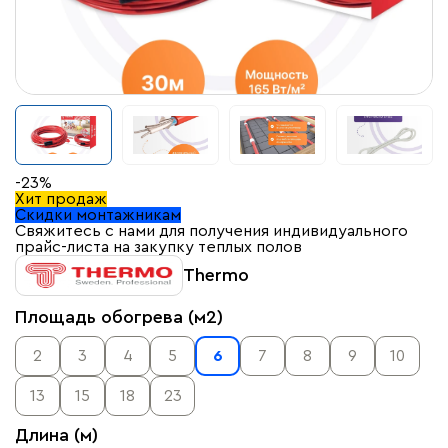
-23%
Хит продаж
Скидки монтажникам
Свяжитесь с нами для получения индивидуального
прайс-листа на закупку теплых полов
Thermo
Площадь обогрева (м2)
2
3
4
5
6
7
8
9
10
13
15
18
23
Длина (м)