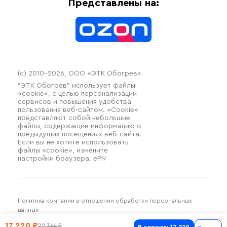
Оплата
Термочехлы
Представлены на:
Контакты
Распродажа
(c) 2010–2026, ООО «ЭТК Обогрев»
“ЭТК Обогрев” использует файлы
«cookie», с целью персонализации
сервисов и повышения удобства
пользования веб-сайтом. «Cookie»
представляют собой небольшие
файлы, содержащие информацию о
предыдущих посещениях веб-сайта.
Если вы не хотите использовать
файлы «cookie», измените
настройки браузера. ePN
Политика компании в отношении обработки персональных
данных
Разработка и продвижение SilverDuck
17 220 ₽
22 364 ₽