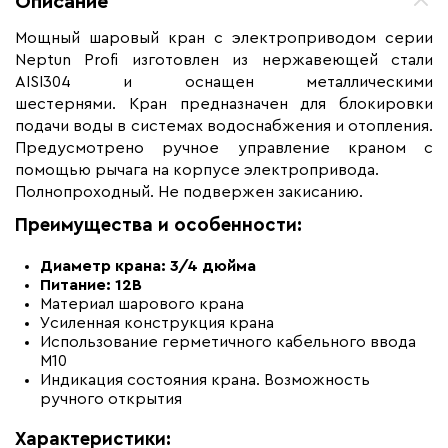
Описание
Макс. рабочая температура (C)
+120
Мощный шаровый кран с электроприводом серии
Длина установочного провода, м
1
Neptun Profi изготовлен из нержавеющей стали
Страна производства
Россия
AISI304 и оснащен металлическими
шестернями. Кран предназначен для блокировки
Гарантия (год)
10
подачи воды в системах водоснабжения и отопления.
Вес (кг)
1
Предусмотрено ручное управление краном с
помощью рычага на корпусе электропривода.
Коллекция
Краны с
электроприводом Neptun
Полнопроходный. Не подвержен закисанию.
Profi
Преимущества и особенности:
Бренд
Neptun
Диаметр крана: 3/4 дюйма
Материал
Латунь; Сталь
Питание: 12В
Материал шарового крана
Усиленная конструкция крана
Использование герметичного кабельного ввода
M10
Индикация состояния крана. Возможность
ручного открытия
Характеристики: