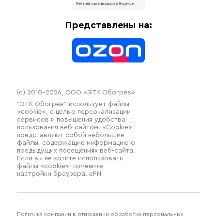
Доставка
Отопительное оборудование
Оплата
Термочехлы
Представлены на:
Контакты
Распродажа
(c) 2010–2026, ООО «ЭТК Обогрев»
“ЭТК Обогрев” использует файлы
«cookie», с целью персонализации
сервисов и повышения удобства
пользования веб-сайтом. «Cookie»
представляют собой небольшие
файлы, содержащие информацию о
предыдущих посещениях веб-сайта.
Если вы не хотите использовать
файлы «cookie», измените
настройки браузера. ePN
Политика компании в отношении обработки персональных