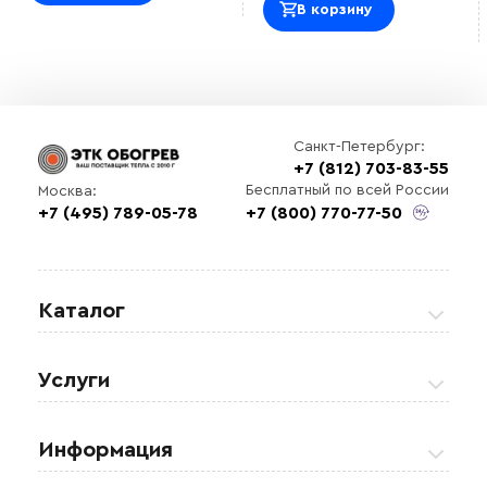
В корзину
Санкт-Петербург:
+7 (812) 703-83-55
Бесплатный по всей России
Москва:
+7 (495) 789-05-78
+7 (800) 770-77-50
Выберите
файл
Каталог
Греющие кабели
Услуги
Теплые полы
Обогрев кровли и водостоков
Информация
Регулирующая аппаратура
Обогрев открытых площадей