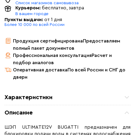
Список магазинов самовывоза
Курьером:
бесплатно
, завтра
В вашем городе
Пункты выдачи:
от 1 дня
Более 10 000 по всей России
Продукция сертифицирована
Предоставляем
полный пакет документов
Профессиональная консультация
Расчет и
подбор аналогов
Оперативная доставка
По всей России и СНГ до
двери
Характеристики
Мощность (Вт)
1,4
Описание
Макс. рабочая температура (C)
+ 120
Макс. ток нагрузки (А)
0.03
ШЭП ULTIMATE12V BUGATTI предназначен для
блокировки подачи воды в системах водоснабжения