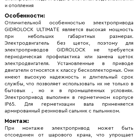
Длина установочного провода, м
1,5
и отопления
Страна производства
Россия
Особенности:
Гарантия (год)
10
Отличительной особенностью электропривода
Вес (кг)
GIDROLOCK ULTIMATE является высокая мощность
0.72
при небольших габаритных размерах.
Коллекция
Краны с
Электродвигатель без щеток, поэтому для
электроприводом ШЭП
электроприводов GIDROLOCK не требуется
ULTIMATE
периодическая профилактика или замена щеток
Бренд
Gidrolock
электродвигателя. Установленные в приводе
Материал
Латунь; Сталь
двигатели относятся к классу бесколлекторных. Они
имеют высокую надежность и длительный срок
службы, что позволяет использовать их не только в
бытовых , но и в промышленных условиях.
Электропривод выполнен в герметичном корпусе
IP65. Для герметизации вала применяется
армированный резиновый сальник с пыльником.
Монтаж:
При монтаже электропривод может быть
отсоединен от шарового крана, что упрощает