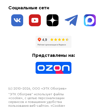
Акции
Комплектующие материалы
Социальные сети
Обогрев резервуаров
О нас
Взрывозащищенное оборудование
Обогрев трубопроводов
Блог
Системы защиты от протечки
Отзывы
Гофрированные трубы и фиттинги
Доставка
Отопительное оборудование
Оплата
Термочехлы
Представлены на:
Контакты
Распродажа
(c) 2010–2026, ООО «ЭТК Обогрев»
“ЭТК Обогрев” использует файлы
«cookie», с целью персонализации
сервисов и повышения удобства
пользования веб-сайтом. «Cookie»