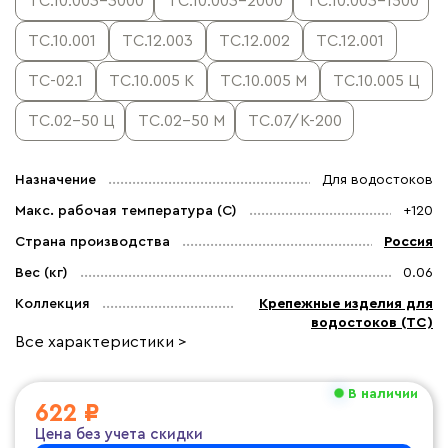
ТС.10.003-3000
ТС.10.003-2000
ТС.10.003-1500
ТС.10.001
ТС.12.003
ТС.12.002
ТС.12.001
ТС-02.1
ТС.10.005 К
ТС.10.005 М
ТС.10.005 Ц
ТС.02-50 Ц
ТС.02-50 М
ТС.07/К-200
Назначение
Для водостоков
Макс. рабочая температура (C)
+120
Страна производства
Россия
Вес (кг)
0.06
Коллекция
Крепежные изделия для
водостоков (ТС)
Все характеристики >
В наличии
622 ₽
Цена без учета скидки