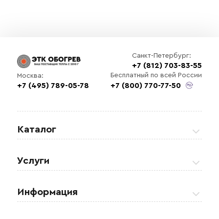
Санкт-Петербург:
+7 (812) 703-83-55
Бесплатный по всей России
Москва:
+7 (495) 789-05-78
+7 (800) 770-77-50
Выберите
файл
Каталог
Греющие кабели
Услуги
Теплые полы
Обогрев кровли и водостоков
Информация
Регулирующая аппаратура
Обогрев открытых площадей
Акции
Комплектующие материалы