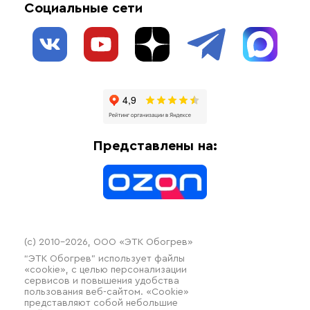
Социальные сети
Обогрев резервуаров
О нас
Взрывозащищенное оборудование
Обогрев трубопроводов
Блог
Системы защиты от протечки
Отзывы
Гофрированные трубы и фиттинги
Доставка
Отопительное оборудование
Оплата
Термочехлы
Представлены на:
Контакты
Распродажа
(c) 2010–2026, ООО «ЭТК Обогрев»
“ЭТК Обогрев” использует файлы
«cookie», с целью персонализации
сервисов и повышения удобства
пользования веб-сайтом. «Cookie»
представляют собой небольшие