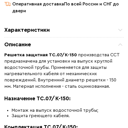
Оперативная доставка
По всей России и СНГ до
двери
Характеристики
Назначение
Для водостоков
Описание
Макс. рабочая температура (C)
+120
Решетка защитная ТС.07/К-150
производства ССТ
Страна производства
Россия
предназначена для установки на выпуск круглой
Вес (кг)
0.06
водосточной трубы. Применяется для защиты
нагревательного кабеля от механических
Коллекция
Крепежные изделия для
повреждений. Внутренний диаметр решетки - 150
водостоков (ТС)
мм. Материал исполнения - сталь оцинкованная.
Бренд
ССТ Premium
Назначение ТС.07/К-150:
Материал
Сталь оцинкованная
Монтаж на выпуск водосточной трубы;
Защита греющего кабеля.
Комплектация ТС.07/К-150: