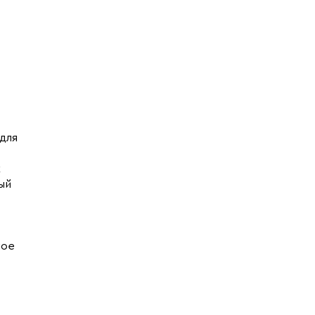
для
х
ый
ное