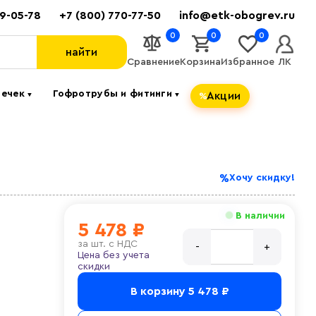
89-05-78
+7 (800) 770-77-50
info@etk-obogrev.ru
0
0
0
найти
Сравнение
Корзина
Избранное
ЛК
течек
Гофротрубы и фитинги
Акции
▼
▼
Хочу скидку!
В наличии
5 478 ₽
за
шт. с НДС
Цена без учета
скидки
В корзину
5 478 ₽