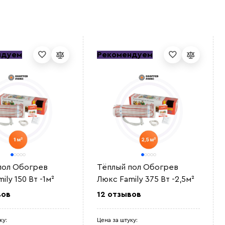
ндуем
Рекомендуем
пол Обогрев
Тёплый пол Обогрев
ily 150 Вт -1м²
Люкс Family 375 Вт -2,5м²
вов
12 отзывов
ку:
Цена за штуку: