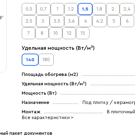
0.5
0.7
1
1.2
1.5
1.8
2
2.4
2.5
3
3.5
3.6
4
4.2
5
6
7
8
10
12
15
Удельная мощность (Вт/м²)
140
180
Площадь обогрева (м2)
Удельная мощность (Вт/м²)
Мощность (Вт)
Назначение
Под плитку / керамог
Монтаж
В плиточный
Все характеристики >
ный пакет документов