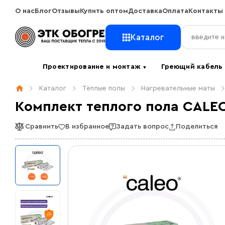
О нас
Блог
Отзывы
Купить оптом
Доставка
Оплата
Контакты
Каталог
Проектирование и монтаж
Греющий кабел
▼
Каталог
Тёплые полы
Нагревательные маты
Комплект теплого пола CALEO
Сравнить
В избранное
Задать вопрос
Поделиться