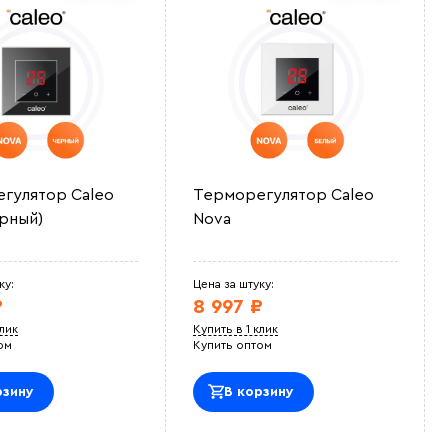
гулятор Caleo
Терморегулятор Caleo
ерный)
Nova
ку:
Цена за штуку:
₽
8 997 ₽
клик
Купить в 1 клик
ом
Купить оптом
рзину
В корзину