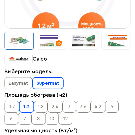
Caleo
Выберите модель:
Easymat
Supermat
Площадь обогрева (м2)
0.7
1.2
1.8
2.4
3
3.6
4.2
5
6
7
8
10
12
Удельная мощность (Вт/м²)