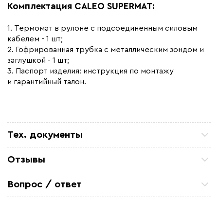
Комплектация CALEO SUPERMAT:
1. Термомат в рулоне с подсоединенным силовым
кабелем - 1 шт;
2. Гофрированная трубка с металлическим зондом и
заглушкой - 1 шт;
3. Паспорт изделия: инструкция по монтажу
и гарантийный талон.
Тех. документы
Инструкция CALEO SUPERMAT
Отзывы
Паспорт изделия
Петр П
ТСЖ 15/43 Закупали кабель для очистных
Вопрос / ответ
Сертификат соответствия - кабельные теплые
коммуникаций. Все отлично. по цене и срокам
полы Caleo
устроило
Задайте вопрос о товаре, наш специалист ответит
Александ Ф
вам в течении нескольких минут.
Отличный кабель. На производство