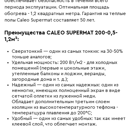
обеспечивает безопасность в течении всего
Коллекция
Caleo Supermat
периода эксплуатации. Оптимальная площадь
Бренд
Caleo
обогрева - 1,2 квадратных метра. Гарантия на теплые
полы Caleo Supermat составляет 50 лет.
Преимущества CALEO SUPERMAT 200-0,5-
1,2м²:
Сверхтонкий — один из самых тонких: на 30-50%
тоньше аналогов;
Удельная мощность: 200 Вт/м2 - для холодных
помещений (первые и цокольные этажи,
утепленные балконы и лоджии, веранды,
загородные дома и т. д.);
Надежный — один из самых надежных: один из
немногих, имеющих полноценный экран в виде
сетчатой оплетки из луженной меди.
Обладает дополнительным третьим слоем
изоляции из высокотемпературного тефлона -
температцура плавления до 200°С;
Удобный — один из самых удобных: так как имеет
клеевой слой, что облегчает монтаж.