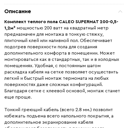
Площадь обогрева (м2)
1.2
Описание
Удельная мощность (Вт/м²)
200
Комплект теплого пола CALEO SUPERMAT 200-0,5-
Мощность (Вт)
240
1,2м²
мощностью 200 ватт на квадратный метр
Назначение
Под плитку / керамогранит
предназначен для монтажа в тонкую стяжку,
плиточный клей или наливной пол. Обеспечивает
Монтаж
В плиточный клей
подогрев поверхности пола для создания
Макс. рабочая температура (C)
+65
дополнительного комфорта в помещении. Может
монтироваться как в стандартных, так и в холодных
Макс. ток нагрузки (А)
1,08
помещениях. Удобная, с постоянным шагом
Ширина (мм)
500
раскладка кабеля на сетке позволяет осуществить
Толщина (мм)
2.8
легкий и быстрый монтаж термомата на любых
поверхностях даже сложных конфигураций.
Длина установочного провода, м
2
Благодаря сетке с клеевой основой, монтаж станет
Страна производства
Южная Корея
еще проще.
Гарантия (год)
50
Тонкий греющий кабель (всего 2.8 мм.) позволит
Срок службы(год)
50
избежать подъема всего напольного покрытия, а
Вес (кг)
1.3
дополнительное экранирование кабеля