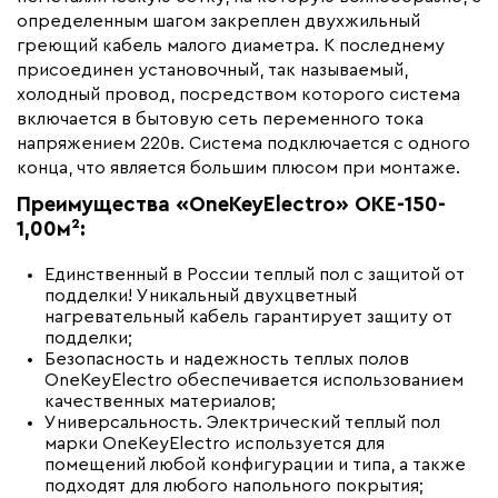
определенным шагом закреплен двухжильный
Вес (кг)
0.6
греющий кабель малого диаметра. К последнему
Тип кабеля
резистивный
присоединен установочный, так называемый,
холодный провод, посредством которого система
Коллекция
Нагревательный мат OKE
включается в бытовую сеть переменного тока
Бренд
One Key Electro
напряжением 220в. Система подключается с одного
конца, что является большим плюсом при монтаже.
Артикул
2284472
Преимущества
«
OneKeyElectro»
OKE
-150-
1,00м²
:
Единственный в России теплый пол с защитой от
подделки! Уникальный двухцветный
нагревательный кабель гарантирует защиту от
подделки;
Безопасность и надежность теплых полов
OneKeyElectro обеспечивается использованием
качественных материалов;
Универсальность. Электрический теплый пол
марки OneKeyElectro используется для
помещений любой конфигурации и типа, а также
подходят для любого напольного покрытия;