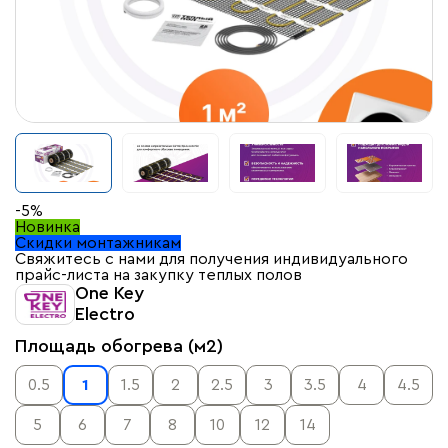
-5%
Новинка
Скидки монтажникам
Свяжитесь с нами для получения индивидуального
прайс-листа на закупку теплых полов
One Key
Electro
Площадь обогрева (м2)
0.5
1
1.5
2
2.5
3
3.5
4
4.5
5
6
7
8
10
12
14