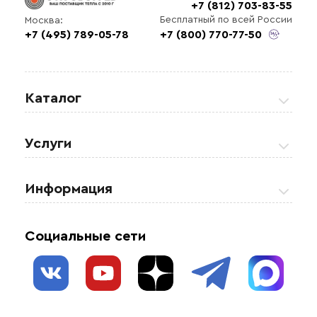
+7 (812) 703-83-55
Бесплатный по всей России
Москва:
+7 (495) 789-05-78
+7 (800) 770-77-50
Каталог
Греющие кабели
Услуги
Теплые полы
Обогрев кровли и водостоков
Информация
Регулирующая аппаратура
Обогрев открытых площадей
Акции
Комплектующие материалы
Социальные сети
Обогрев резервуаров
О нас
Взрывозащищенное оборудование
Обогрев трубопроводов
Блог
Системы защиты от протечки
Отзывы
Гофрированные трубы и фиттинги