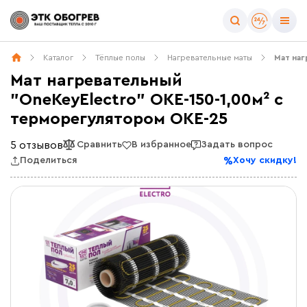
Каталог
Тёплые полы
Нагревательные маты
Мат наг
Мат нагревательный
"OneKeyElectro" OKE-150-1,00м² с
терморегулятором OKE-25
5 отзывов
Сравнить
В избранное
Задать вопрос
Поделиться
Хочу скидку!