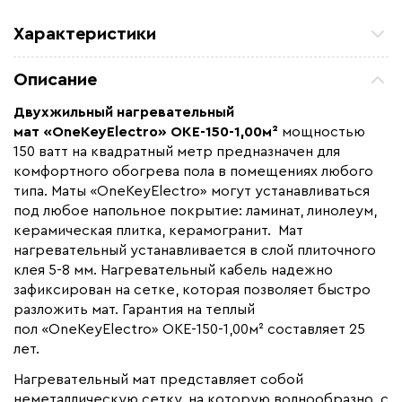
Характеристики
Площадь обогрева (м2)
1
Описание
Удельная мощность (Вт/м²)
150
Двухжильный нагревательный
Мощность (Вт)
150
ма
т
«
OneKeyElectro» OKE
-150-1,00м²
мощностью
Назначение
Под плитку / керамогранит
150 ватт на квадратный метр предназначен для
комфортного обогрева пола в помещениях любого
Монтаж
В плиточный клей
типа. Маты «OneKeyElectro» могут устанавливаться
Макс. рабочая температура (C)
+65
под любое напольное покрытие: ламинат, линолеум,
керамическая плитка, керамогранит. Мат
Макс. ток нагрузки (А)
0,7
нагревательный устанавливается в слой плиточного
Ширина (мм)
500
клея 5-8 мм. Нагревательный кабель надежно
Толщина (мм)
4,4
зафиксирован на сетке, которая позволяет быстро
разложить мат. Гарантия на теплый
Длина установочного провода, м
2
пол «OneKeyElectro» OKE-150-1,00м² составляет 25
Страна производства
Россия
лет.
Гарантия (год)
25
Нагревательный мат представляет собой
Срок службы(год)
неметаллическую сетку, на которую волнообразно, с
50