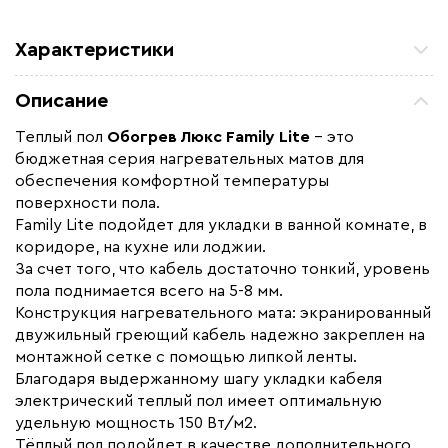
Характеристики
Площадь обогрева (м2)
5
Описание
Удельная мощность (Вт/м²)
150
Теплый пол
Обогрев Люкс Family Lite
– это
Мощность (Вт)
750
бюджетная серия нагревательных матов для
Назначение
Под плитку / керамогранит
обеспечения комфортной температуры
поверхности пола.
Монтаж
В плиточный клей
Family Lite подойдет для укладки в ванной комнате, в
Макс. рабочая температура (C)
+90
коридоре, на кухне или лоджии.
За счет того, что кабель достаточно тонкий, уровень
Макс. ток нагрузки (А)
3,1
пола поднимается всего на 5-8 мм.
Ширина (мм)
500
Конструкция нагревательного мата: экранированный
Толщина (мм)
4.3
двужильный греющий кабель надежно закреплен на
монтажной сетке с помощью липкой ленты.
Длина установочного провода, м
2
Благодаря выдержанному шагу укладки кабеля
Страна производства
Россия
электрический теплый пол имеет оптимальную
удельную мощность 150 Вт/м2.
Гарантия (год)
15
Тёплый пол подойдет в качестве дополнительного