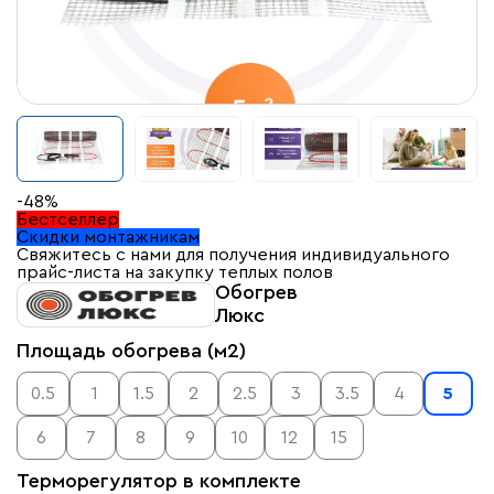
-48%
Бестселлер
Скидки монтажникам
Свяжитесь с нами для получения индивидуального
прайс-листа на закупку теплых полов
Обогрев
Люкс
Площадь обогрева (м2)
0.5
1
1.5
2
2.5
3
3.5
4
5
6
7
8
9
10
12
15
Терморегулятор в комплекте