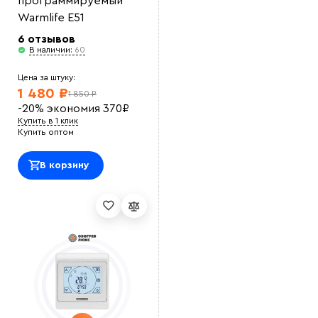
программируемый
Выберите
Warmlife E51
файл
6 отзывов
В наличии:
60
Цена за штуку:
1 480 ₽
1 850 ₽
-20%
экономия
370
₽
Купить в 1 клик
Купить оптом
В корзину