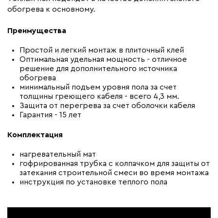
Срок службы(год)
50
обогрева к основному.
Вес (кг)
2.8
Преимущества
Тип кабеля
двухжильный
Коллекция
Family Lite 150Вт
Простой и легкий монтаж в плиточный клей
Оптимальная удельная мощность - отличное
Бренд
Обогрев Люкс
решение для дополнительного источника
обогрева
Минимальная температура(C)
10
минимальный подъем уровня пола за счет
Минимальный радиус изгиба (мм)
35
толщины греющего кабеля - всего 4,3 мм.
Защита от перегрева за счет оболочки кабеля
Гарантия - 15 лет
Комплектация
нагревательный мат
гофрированная трубка с колпачком для защиты от
затекания строительной смеси во время монтажа
инструкция по установке теплого пола