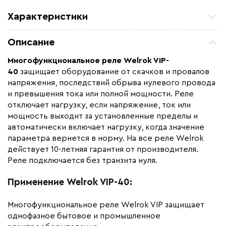
Характеристики
Назначение
щитовое оборудование
Описание
Макс. ток нагрузки (А)
40
Многофункциональное реле Welrok VIP-
Ширина (мм)
36
40
защищает оборудование от скачков и провалов
Страна производства
Россия
напряжения, последствий обрыва нулевого провода
и превышения тока или полной мощности. Реле
Гарантия (год)
10
отключает нагрузку, если напряжение, ток или
Вес (кг)
0,19
мощность выходит за установленные пределы и
автоматически включает нагрузку, когда значение
Коллекция
Реле тока Welrok
параметра вернется в норму. На все реле Welrok
Бренд
Welrok
действует 10-летняя гарантия от производителя.
Высота (мм)
85
Реле подключается без транзита нуля.
Применение Welrok VIP-40:
Многофункциональное реле Welrok VIР защищает
однофазное бытовое и промышленное