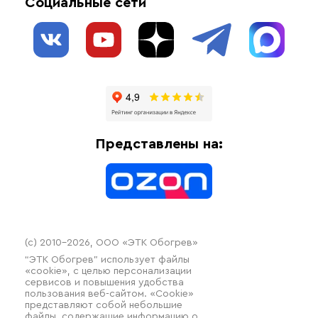
Социальные сети
Обогрев резервуаров
О нас
Взрывозащищенное оборудование
Обогрев трубопроводов
Блог
Системы защиты от протечки
Отзывы
Гофрированные трубы и фиттинги
Доставка
Отопительное оборудование
Оплата
Термочехлы
Представлены на:
Контакты
Распродажа
(c) 2010–2026, ООО «ЭТК Обогрев»
“ЭТК Обогрев” использует файлы
«cookie», с целью персонализации
сервисов и повышения удобства
пользования веб-сайтом. «Cookie»
представляют собой небольшие
файлы, содержащие информацию о