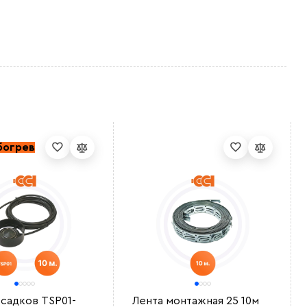
богрев
осадков TSP01-
Лента монтажная 25 10м