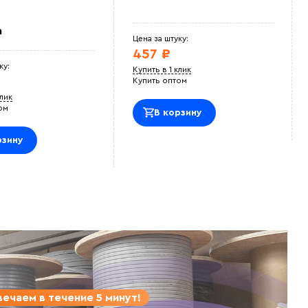
а
Цена за штуку:
457 ₽
ку:
Купить в 1 клик
Купить оптом
клик
ом
В корзину
рзину
ечаем в течение 5 минут!