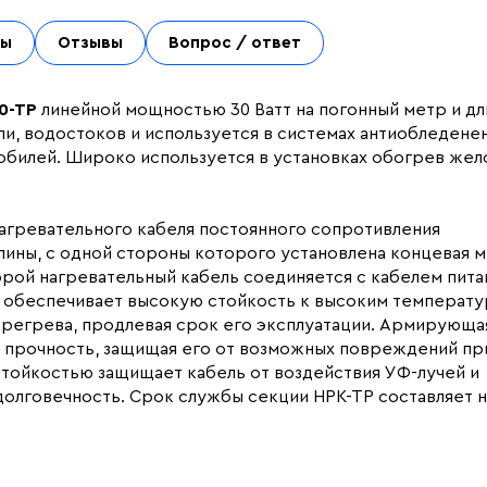
ты
Отзывы
Вопрос / ответ
60-ТР
линейной мощностью 30 Ватт на погонный метр и д
и, водостоков и используется в системах антиобледенен
мобилей. Широко используется в установках обогрев жел
нагревательного кабеля постоянного сопротивления
лины, с одной стороны которого установлена концевая м
орой нагревательный кабель соединяется с кабелем пита
та обеспечивает высокую стойкость к высоким температу
ерегрева, продлевая срок его эксплуатации. Армирующа
 прочность, защищая его от возможных повреждений пр
стойкостью защищает кабель от воздействия УФ-лучей и
долговечность. Срок службы секции НРК-ТР составляет 