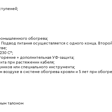
ступеней;
ромышленного обогрева;
 Подвод питания осуществляется с одного конца. Второ
тве;
230 С°;
горение + дополнительная УФ-защита;
ита при растяжении кабеля;
ников или специального инструмента;
м воздухе в системе обогрева кровли и 5 лет при обогр
йным талоном