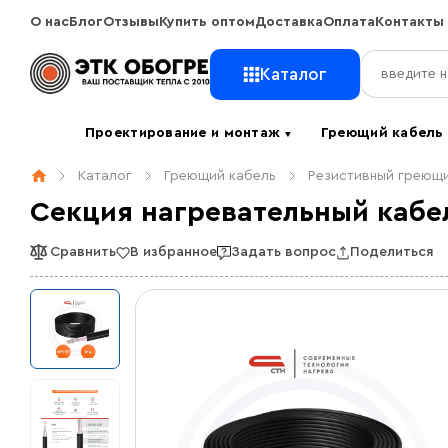
О нас
Блог
Отзывы
Купить оптом
Доставка
Оплата
Контакты
Каталог
Проектирование и монтаж
Греющий кабел
▼
Каталог
Греющий кабель
Резистивный греющи
Секция нагревательный кабел
Сравнить
В избранное
Задать вопрос
Поделиться