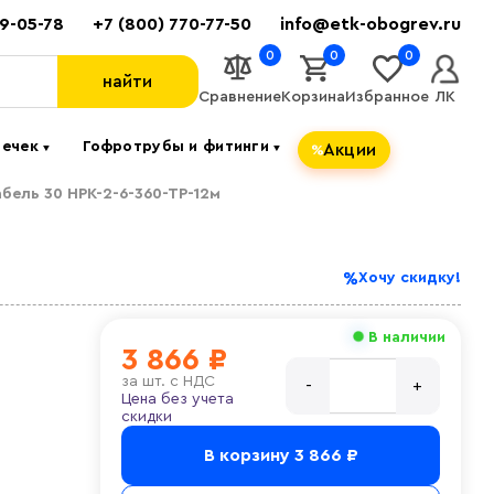
89-05-78
+7 (800) 770-77-50
info@etk-obogrev.ru
0
0
0
найти
Сравнение
Корзина
Избранное
ЛК
течек
Гофротрубы и фитинги
Акции
▼
▼
бель 30 НРК-2-6-360-ТР-12м
Хочу скидку!
В наличии
3 866 ₽
за
шт. с НДС
Цена без учета
скидки
В корзину
3 866 ₽