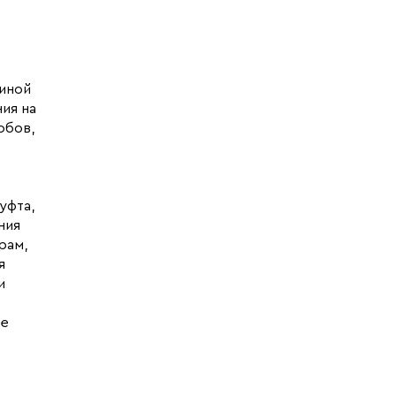
линой
ия на
обов,
уфта,
ния
рам,
я
и
не