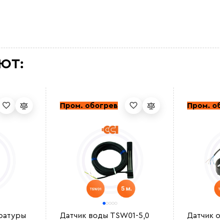
ЮТ:
Пром. обогрев
Пром. о
ратуры
Датчик воды TSW01-5,0
Датчик 