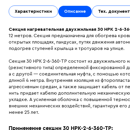
Характеристики
Описание
Тех. докумен
Секция нагревательная двухжильная 30 НРК 2-6-3
12 метров. Секция
предназначена для обогрева кровл
открытых площадях, пандусах, путях движения авто
подогрев ступеней крыльца и тротуаров на улице.
Секция 30 НРК 2-6-360-ТР состоит из двухжильного 
(резистивного типа) определенной фиксированной д
а с другой — соединительная муфта, с помощью кот
длиной 4 метра. Внутренняя изоляция из фтороплас
агрессивным средам, а также защищает кабель от п
нить придает кабелю дополнительную механическую
укладке. А усиленная оболочка с повышенной термо
внешних механических воздействий, гарантируя его 
менее 25 лет.
Применение секции 30 НРК-2-6-360-ТР: