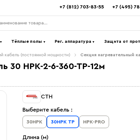
+7 (812) 703-83-55
+7 (495) 7
ь
Тёплые полы
Рег. аппаратура
Защита от про
▼
▼
▼
й кабель (постоянной мощности)
Секция нагревательный ка
ь 30 НРК-2-6-360-ТР-12м
СТН
Выберите кабель :
30НРК
30НРК ТР
НРК-PRO
Длина (м)