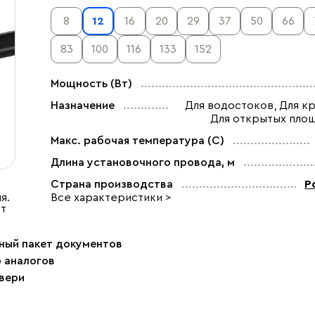
8
12
16
20
29
37
50
66
83
100
116
133
152
Мощность (Вт)
Назначение
Для водостоков, Для кр
Для открытых пло
Макс. рабочая температура (C)
Длина установочного провода, м
Страна производства
Р
я.
Все характеристики >
ет
ный пакет документов
р аналогов
двери