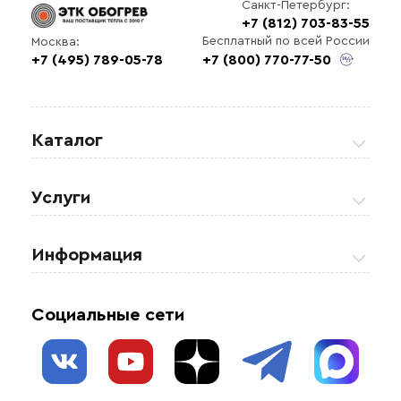
Санкт-Петербург:
+7 (812) 703-83-55
Бесплатный по всей России
Москва:
+7 (495) 789-05-78
+7 (800) 770-77-50
Каталог
Греющие кабели
Услуги
Теплые полы
Обогрев кровли и водостоков
Информация
Регулирующая аппаратура
Обогрев открытых площадей
Акции
Комплектующие материалы
Социальные сети
Обогрев резервуаров
О нас
Взрывозащищенное оборудование
Обогрев трубопроводов
Блог
Системы защиты от протечки