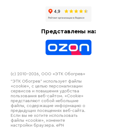
Отзывы
Гофрированные трубы и фиттинги
Доставка
Отопительное оборудование
Оплата
Термочехлы
Представлены на:
Контакты
Распродажа
(c) 2010–2026, ООО «ЭТК Обогрев»
“ЭТК Обогрев” использует файлы
«cookie», с целью персонализации
сервисов и повышения удобства
пользования веб-сайтом. «Cookie»
представляют собой небольшие
файлы, содержащие информацию о
предыдущих посещениях веб-сайта.
Если вы не хотите использовать
файлы «cookie», измените
настройки браузера. ePN