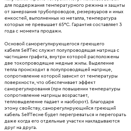
Гарантия (год)
3
для поддержания температурного режима и защиты
Срок службы(год)
10
от замерзания трубопроводов, резервуаров и иных
емкостей, выполненных из металла, температура
Область применения
Архитектурный обогрев
которых не превышает 65°С. Гарантия составляет 3
Максимальная температура(C)
+65
года с момента продажи.
Тип кабеля
саморегулирующийся
Основой саморегулирующегося греющего
Коллекция
ELK SelfTec
кабеля SelfTec служит полупроводящая матрица с
Бренд
Elektra
частицами графита, внутри которой расположены
две токопроводящие медные жилы. Выделение
Материал
Полиолефин
тепла происходит в полупроводящей матрице,
Минимальный радиус изгиба (мм)
30
сопротивление которой зависит от температуры
поверхности, что обеспечивает эффект
саморегулирования (при повышении температуры
сопротивление матрицы возрастает,
тепловыделение падает и наоборот). Благодаря
этому свойству, саморегулирующийся греющий
кабель SelfTecне будет перегреваться и перегорать
даже когда его отдельные участки накладываются
друг на друга.