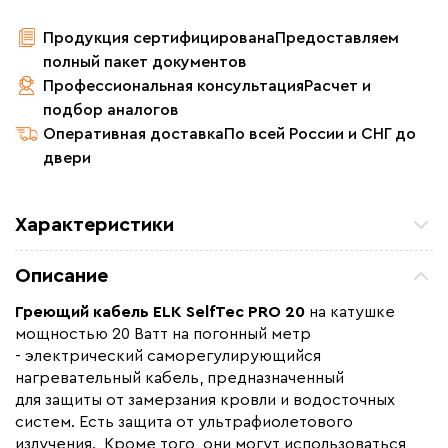
Продукция сертифицирована
Предоставляем
полный пакет документов
Профессиональная консультация
Расчет и
подбор аналогов
Оперативная доставка
По всей России и СНГ до
двери
Характеристики
Мощность (Вт)
16
Описание
Назначение
Для водопровода, Для
водостоков, Для кровли,
Греющий кабель ELK SelfTec PRO 20
на катушке
Для резервуаров и емкостей
мощностью 20 Ватт на погонный метр
- электрический саморегулирующийся
Монтаж
Внутренний, Наружный
нагревательный кабель, предназначенный
Толщина (мм)
2
для защиты от замерзания кровли и водосточных
Страна производства
систем. Есть защита от ультрафиолетового
Южная Корея
излучения. Кроме того, они могут использоваться