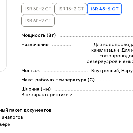
ISR 30-2 CT
ISR 15-2 CT
ISR 45-2 CT
ISR 60-2 CT
Мощность (Вт)
Назначение
Для водопровода
канализации, Для 
-газопроводов
резервуаров и емк
Монтаж
Внутренний, Нар
Макс. рабочая температура (C)
Ширина (мм)
Все характеристики >
ный пакет документов
р аналогов
двери