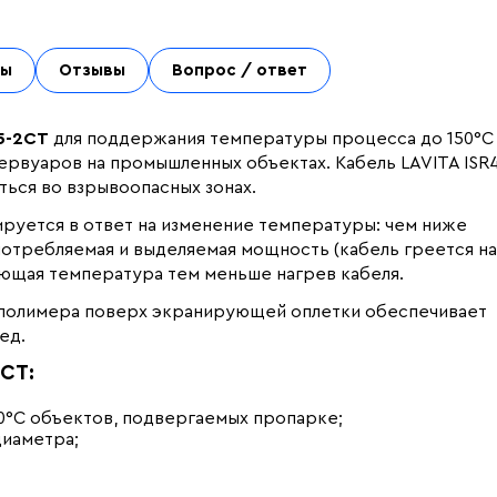
ты
Отзывы
Вопрос / ответ
5-2CT
для поддержания температуры процесса до 150°С
ервуаров на промышленных объектах. Кабель LAVITA ISR
ься во взрывоопасных зонах.
ируется в ответ на изменение температуры: чем ниже
отребляемая и выделяемая мощность (кабель греется на
ающая температура тем меньше нагрев кабеля.
орполимера поверх экранирующей оплетки обеспечивает
ед.
2CT:
0°С объектов, подвергаемых пропарке;
диаметра;