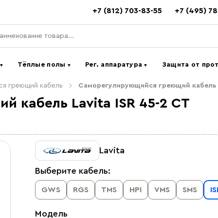
+7 (812) 703-83-55
+7 (495) 7
ь
Тёплые полы
Рег. аппаратура
Защита от про
▼
▼
▼
я греющий кабель
Саморегулирующийся греющий кабель L
 кабель Lavita ISR 45-2 CT
Lavita
Выберите кабель:
GWS
RGS
TMS
HPI
VMS
SMS
IS
Модель