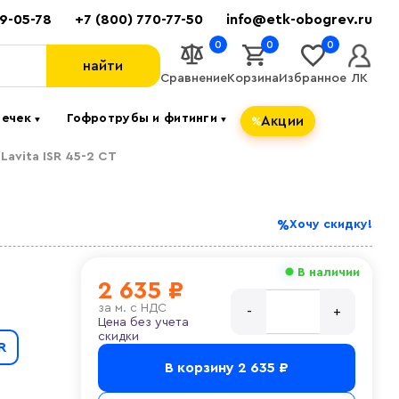
89-05-78
+7 (800) 770-77-50
info@etk-obogrev.ru
0
0
0
найти
Сравнение
Корзина
Избранное
ЛК
течек
Гофротрубы и фитинги
Акции
▼
▼
avita ISR 45-2 CT
Хочу скидку!
В наличии
2 635 ₽
за
м. с НДС
Цена без учета
скидки
R
В корзину
2 635 ₽