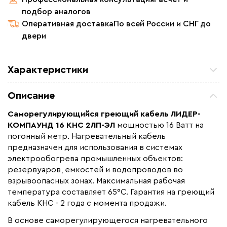
подбор аналогов
Оперативная доставка
По всей России и СНГ до
двери
Характеристики
Назначение
Для водопровода, Для
Описание
нефте -газопроводов, Для
резервуаров и емкостей
Саморегулирующийся греющий кабель
ЛИДЕР-
Монтаж
Внутренний, Наружный
КОМПАУНД 16 КНС 2ЛП-ЭЛ
мощностью 16 Ватт на
погонный метр. Нагревательный кабель
Толщина (мм)
5.3
предназначен для использования в системах
Страна производства
Россия
электрообогрева промышленных объектов:
Гарантия (год)
резервуаров, емкостей и водопроводов во
2
взрывоопасных зонах. Максимальная рабочая
Срок службы(год)
20
температура составляет 65°С. Гарантия на греющий
Область применения
Архитектурный обогрев,
кабель КНС - 2 года с момента продажи.
Промышленный обогрев
В основе саморегулирующегося нагревательного
Максимальная температура(C)
+65