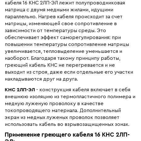
кабеля 16 КНС 2ЛП-ЭЛ лежит полупроводниковая
Тип кабеля
саморегулирующийся
матрица с двумя медными жилами, идущими
параллельно. Нагрев кабеля происходит за счет
Коллекция
Кабели КНС
матрицы, изменяющей свое сопротивление в
Бренд
Лидер Компаунд
зависимости от температуры среды. Это
обеспечивает эффект саморегулирования: при
Материал
Термопластичный полимер
повышении температуры сопротивление матрицы
Минимальный радиус изгиба (мм)
30
увеличивается, тепловыделение уменьшается и
наоборот. Благодаря такому принципу работы,
греющий кабель КНС не перегревается и не
выходит из строя, даже если отдельные его участки
накладываются друг на друга.
КНС 2ЛП-ЭЛ
- конструкция кабеля включает в себя
внешнюю изоляцию из термопластичного полимера и
медную луженую проволоку в качестве
токопроводящего материала. Дополнительный
экран из медных луженых проволок позволяет
использовать кабель во взрывозащищенных зонах.
Применение греющего кабеля 16 КНС 2ЛП-