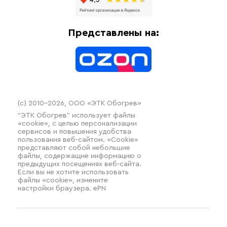
Доставка
Отопительное оборудование
Оплата
Термочехлы
Представлены на:
Контакты
Распродажа
(c) 2010–2026, ООО «ЭТК Обогрев»
“ЭТК Обогрев” использует файлы
«cookie», с целью персонализации
сервисов и повышения удобства
пользования веб-сайтом. «Cookie»
представляют собой небольшие
файлы, содержащие информацию о
предыдущих посещениях веб-сайта.
Если вы не хотите использовать
файлы «cookie», измените
настройки браузера. ePN