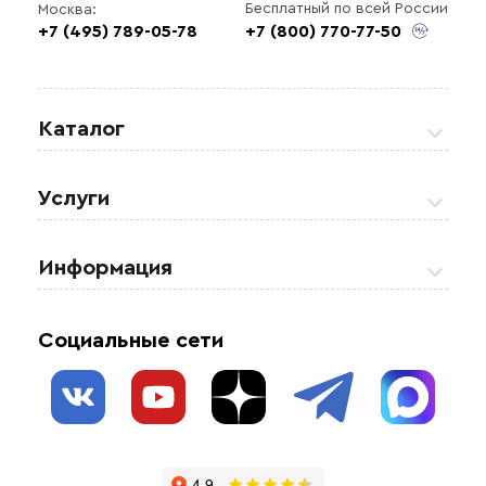
Бесплатный по всей России
Москва:
+7 (495) 789-05-78
+7 (800) 770-77-50
Каталог
Греющие кабели
Услуги
Теплые полы
Обогрев кровли и водостоков
Информация
Регулирующая аппаратура
Обогрев открытых площадей
Акции
Комплектующие материалы
Социальные сети
Обогрев резервуаров
О нас
Взрывозащищенное оборудование
Обогрев трубопроводов
Блог
Системы защиты от протечки
Отзывы
Гофрированные трубы и фиттинги