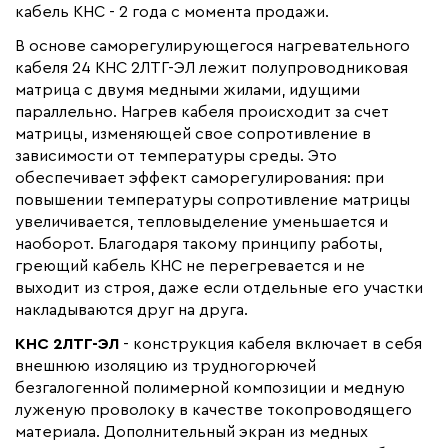
кабель КНС - 2 года с момента продажи.
Область применения
Архитектурный обогрев,
В основе саморегулирующегося нагревательного
Промышленный обогрев
кабеля 24 КНС 2ЛТГ-ЭЛ лежит полупроводниковая
Максимальная температура(C)
+65
матрица с двумя медными жилами, идущими
Тип кабеля
саморегулирующийся
параллельно. Нагрев кабеля происходит за счет
матрицы, изменяющей свое сопротивление в
Коллекция
Кабели КНС
зависимости от температуры среды. Это
Бренд
Лидер Компаунд
обеспечивает эффект саморегулирования: при
повышении температуры сопротивление матрицы
Материал
Трудногорючая
безгалогенная
увеличивается, тепловыделение уменьшается и
полимернаякомпозиция
наоборот. Благодаря такому принципу работы,
греющий кабель КНС не перегревается и не
Минимальный радиус изгиба (мм)
30
выходит из строя, даже если отдельные его участки
накладываются друг на друга.
КНС 2ЛТГ-ЭЛ
- конструкция кабеля включает в себя
внешнюю изоляцию из трудногорючей
безгалогенной полимерной композиции и медную
луженую проволоку в качестве токопроводящего
материала. Дополнительный экран из медных