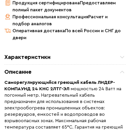
Продукция сертифицирована
Предоставляем
полный пакет документов
Профессиональная консультация
Расчет и
подбор аналогов
Оперативная доставка
По всей России и СНГ до
двери
Характеристики
Назначение
Для водопровода, Для
Описание
канализации, Для нефте
-газопроводов, Для
Саморегулирующийся греющий кабель
ЛИДЕР-
резервуаров и емкостей
КОМПАУНД 24 КНС 2ЛТГ-ЭЛ
мощностью 24 Ватт на
Монтаж
Внутренний, Наружный
погонный метр. Нагревательный кабель
предназначен для использования в системах
Толщина (мм)
5.3
электрообогрева промышленных объектов:
Страна производства
Россия
резервуаров, емкостей и водопроводов во
Гарантия (год)
2
взрывоопасных зонах. Максимальная рабочая
температура составляет 65°С. Гарантия на греющий
Срок службы(год)
20