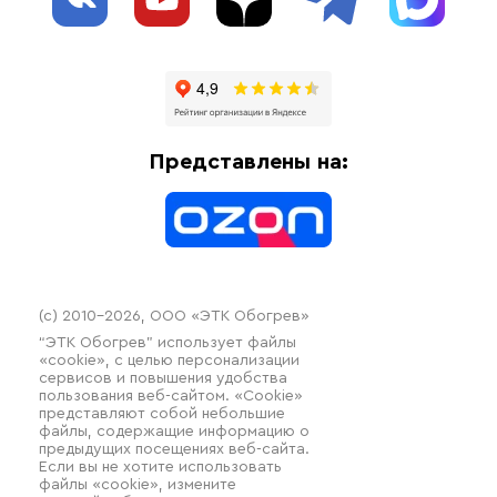
Блог
Системы защиты от протечки
Отзывы
Гофрированные трубы и фиттинги
Доставка
Отопительное оборудование
Оплата
Термочехлы
Представлены на:
Контакты
Распродажа
(c) 2010–2026, ООО «ЭТК Обогрев»
“ЭТК Обогрев” использует файлы
«cookie», с целью персонализации
сервисов и повышения удобства
пользования веб-сайтом. «Cookie»
представляют собой небольшие
файлы, содержащие информацию о
предыдущих посещениях веб-сайта.
Если вы не хотите использовать
файлы «cookie», измените