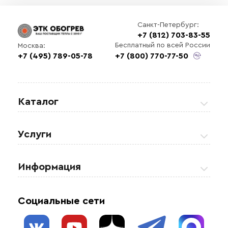
Санкт-Петербург:
+7 (812) 703-83-55
Бесплатный по всей России
Москва:
+7 (495) 789-05-78
+7 (800) 770-77-50
Каталог
Греющие кабели
Услуги
Теплые полы
Обогрев кровли и водостоков
Информация
Регулирующая аппаратура
Обогрев открытых площадей
Акции
Комплектующие материалы
Социальные сети
Обогрев резервуаров
О нас
Взрывозащищенное оборудование
Обогрев трубопроводов