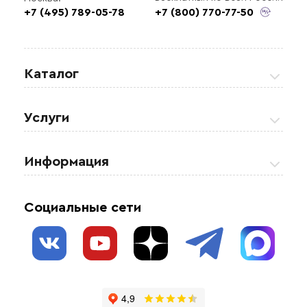
+7 (495) 789-05-78
+7 (800) 770-77-50
Каталог
Греющие кабели
Услуги
Теплые полы
Обогрев кровли и водостоков
Информация
Регулирующая аппаратура
Обогрев открытых площадей
Акции
Комплектующие материалы
Социальные сети
Обогрев резервуаров
О нас
Взрывозащищенное оборудование
Обогрев трубопроводов
Блог
Системы защиты от протечки
Отзывы
Гофрированные трубы и фиттинги