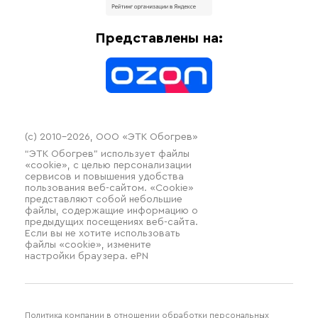
Доставка
Отопительное оборудование
Оплата
Термочехлы
Представлены на:
Контакты
Распродажа
(c) 2010–2026, ООО «ЭТК Обогрев»
“ЭТК Обогрев” использует файлы
«cookie», с целью персонализации
сервисов и повышения удобства
пользования веб-сайтом. «Cookie»
представляют собой небольшие
файлы, содержащие информацию о
предыдущих посещениях веб-сайта.
Если вы не хотите использовать
файлы «cookie», измените
настройки браузера. ePN
Политика компании в отношении обработки персональных