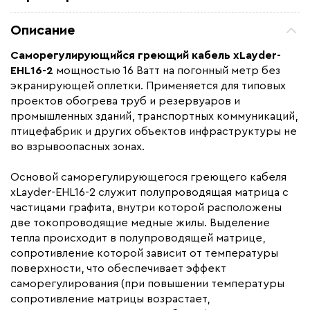
Назначение
Для водопровода
Описание
Монтаж
Наружный
Саморегулирующийся греющий кабель
xLayder-
Толщина (мм)
6
EHL16-2
мощностью 16 Ватт на погонный метр без
Страна производства
Южная Корея
экранирующей оплетки. Применяется для типовых
проектов обогрева труб и резервуаров и
Гарантия (год)
3
промышленных зданий, транспортных коммуникаций,
Срок службы(год)
20
птицефабрик и других объектов инфраструктуры не
во взрывоопасных зонах.
Вес (кг)
0.06
Область применения
Промышленный обогрев,
Основой саморегулирующегося греющего кабеля
Архитектурный обогрев
xLayder-EHL16-2 служит полупроводящая матрица с
Максимальная температура(C)
+65
частицами графита, внутри которой расположены
две токопроводящие медные жилы. Выделение
Тип кабеля
саморегулирующийся
тепла происходит в полупроводящей матрице,
Коллекция
xLayder
сопротивление которой зависит от температуры
Бренд
поверхности, что обеспечивает эффект
Caleo
саморегулирования (при повышении температуры
Материал
Полиолефин
сопротивление матрицы возрастает,