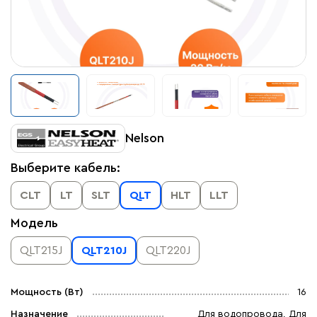
Nelson
Выберите кабель:
CLT
LT
SLT
QLT
HLT
LLT
Модель
QLT215J
QLT210J
QLT220J
Мощность (Вт)
16
Назначение
Для водопровода, Для