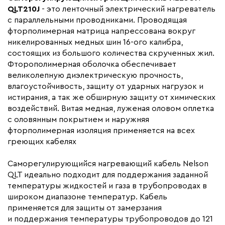
канализации, Для кровли
QLT210J
- это ленточный электрический нагреватель
с параллельными проводниками. Проводящая
Монтаж
Внутренний, Наружный
фторполимерная матрица напрессована вокруг
Толщина (мм)
5.1
никелированных медных шин 16-ого калибра,
Страна производства
состоящих из большого количества скрученных жил.
Южная Корея
Фторополимерная оболочка обеспечивает
Гарантия (год)
5
великолепную диэлектрическую прочность,
Срок службы(год)
20
влагоустойчивость, защиту от ударных нагрузок и
истирания, а так же обширную защиту от химических
Область применения
Промышленный обогрев
воздействий. Витая медная, луженая оловом оплетка
Максимальная температура(C)
+120
с оловянным покрытием и наружняя
фторполимерная изоляция применяется на всех
Тип кабеля
саморегулирующийся
греющих кабелях
Коллекция
QLT
Бренд
Nelson
Саморегулирующийся нагревающий кабель Nelson
QLT идеально подходит для поддержания заданной
Материал
Фторполимер
температуры жидкостей и газа в трубопроводах в
Минимальный радиус изгиба (мм)
25
широком диапазоне температур. Кабель
применяется для защиты от замерзания
и поддержания температуры трубопроводов до 121