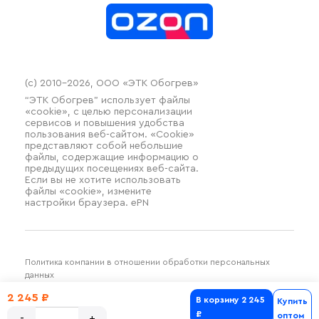
Контакты
Распродажа
(c) 2010–2026, ООО «ЭТК Обогрев»
“ЭТК Обогрев” использует файлы
«cookie», с целью персонализации
сервисов и повышения удобства
пользования веб-сайтом. «Cookie»
представляют собой небольшие
файлы, содержащие информацию о
предыдущих посещениях веб-сайта.
Если вы не хотите использовать
файлы «cookie», измените
настройки браузера. ePN
Политика компании в отношении обработки персональных
данных
Разработка и продвижение SilverDuck
2 245 ₽
В корзину
2 245
Купить
₽
оптом