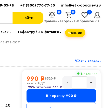
89-05-78
+7 (800) 770-77-50
info@etk-obogrev.ru
0
0
0
найти
Сравнение
Корзина
Избранное
ЛК
течек
Гофротрубы и фитинги
Акции
▼
▼
 45HTS-2CT
Хочу скидку!
В наличии
990 ₽
1 320 ₽
за
м. с НДС
-25%
экономия
330 ₽
В корзину
990 ₽
45