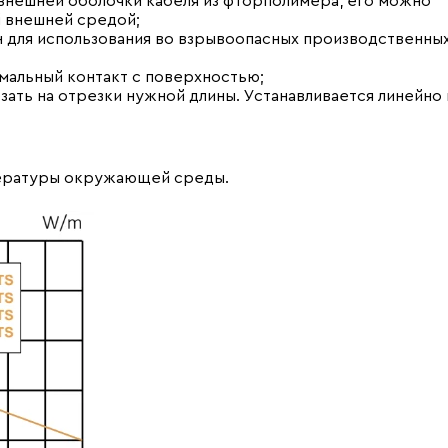
 внешней оболочки кабеля из фторполимера, его можно
й внешней средой;
 для использования во взрывоопасных производственны
имальный контакт с поверхностью;
ать на отрезки нужной длины. Устанавливается линейно 
пературы окружающей среды.