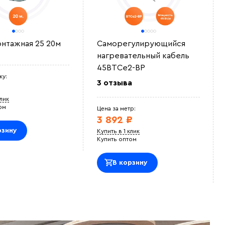
онтажная 25 20м
Саморегулирующийся
нагревательный кабель
45ВТСe2-ВР
ку:
3 отзыва
клик
ом
Цена за метр:
3 892 ₽
рзину
Купить в 1 клик
Купить оптом
В корзину