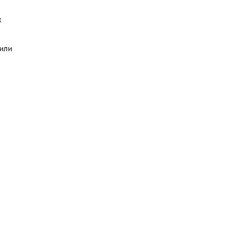
х
или