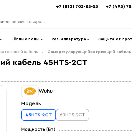
+7 (812) 703-83-55
+7 (495) 7
ь
Тёплые полы
Рег. аппаратура
Защита от про
▼
▼
▼
я греющий кабель
Саморегулирующийся греющий кабель
й кабель 45HTS-2CT
Wuhu
Модель
45HTS-2CT
60HTS-2CT
Мощность (Вт)