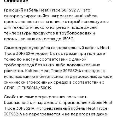
Описание
Назначение
Для водопровода, Для
нефте -газопроводов, Для
Греющий кабель Heat Trace 30FSS2-A - это
резервуаров и емкостей
саморегулирующийся нагревательный кабель
промышленного назначения, который используется
Монтаж
Внутренний, Наружный
для технологического нагрева и поддержания
Ширина (мм)
10,45
температуры продуктов в трубопроводах и
Толщина (мм)
промышленных емкостях до 150°С.
4.4
Страна производства
Великобритания
Саморегулирующийся нагревательный кабель Heat
Trace 30FSS2-A может быть отрезан при монтаже
Гарантия (год)
2
точно по месту в соответствии с длиной
Срок службы(год)
15
трубопровода без каких-либо дополнительных
расчетов. Кабель Heat Trace 30FSS2-A пригоден к
Вес (кг)
124
использованию в безопасных, взрывоопасных зонах и
Область применения
Промышленный обогрев
химически агрессивных средах в соответствии с
Максимальная температура(C)
+150
CENELIC EN50014/50019.
Тип кабеля
саморегулирующийся
Свойство саморегулирования повышает
безопасность и надежность применения кабеля Heat
Коллекция
FSS
Trace 30FSS2-A. Нагревательный кабель Heat Trace
Бренд
Heat Trace
30FSS2-A не перегревается и не перегорает даже