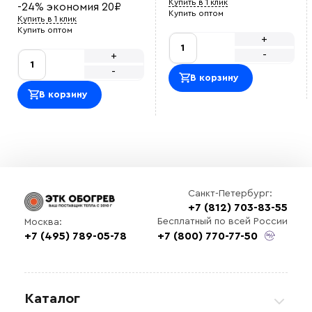
порядке и в срок.
Купить в 1 клик
-24%
экономия
20
₽
Василий М
Купить оптом
Купить в 1 клик
ОТличный саморег , покупался на отрез , адекватная
Купить оптом
цена.<br> Использовали для обогрева емкости с
+
водой зимой, на производстве<br>
-
+
Оставить отзыв
-
В корзину
В корзину
Санкт-Петербург:
+7 (812) 703-83-55
Выберите
Бесплатный по всей России
Москва:
файл
+7 (495) 789-05-78
+7 (800) 770-77-50
Каталог