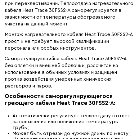
Материал
при перехлестывании. Теплоотдача нагревательного
Полиолефин
кабеля Heat Trace 30FSS2-A саморегулируется в
Минимальный радиус изгиба (мм)
30
зависимости от температуры обогреваемого
участка на данный момент.
Монтаж нагревательного кабеля Heat Trace 30FSS2-A
прост и не требует высокой квалификации
персонала или особых инструментов.
Саморегулирующийся кабель Heat Trace 30FSS2-A
без оплетки и внешней оболочки, рассчитан на
использование в обычных условиях и защищен
против воздействия умеренных химических
растворов и паров.
Особенности саморегулирующегося
греющего кабеля Heat Trace 30FSS2-A:
Автоматически регулирует теплоотдачу в ответ
на повышение или понижение температуры
трубы;
Может быть отрезан до нужной длины по месту;