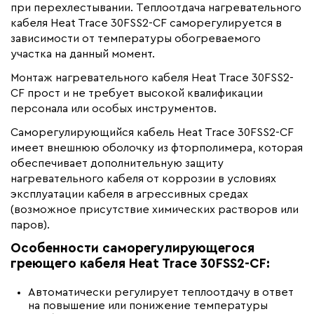
Материал
при перехлестывании. Теплоотдача нагревательного
Фторполимер
кабеля Heat Trace 30FSS2-CF саморегулируется в
Минимальный радиус изгиба (мм)
30
зависимости от температуры обогреваемого
участка на данный момент.
Монтаж нагревательного кабеля Heat Trace 30FSS2-
CF прост и не требует высокой квалификации
персонала или особых инструментов.
Саморегулирующийся кабель Heat Trace 30FSS2-CF
имеет внешнюю оболочку из фторполимера, которая
обеспечивает дополнительную защиту
нагревательного кабеля от коррозии в условиях
эксплуатации кабеля в агрессивных средах
(возможное присутствие химических растворов или
паров).
Особенности саморегулирующегося
греющего кабеля Heat Trace 30FSS2-CF:
Автоматически регулирует теплоотдачу в ответ
на повышение или понижение температуры