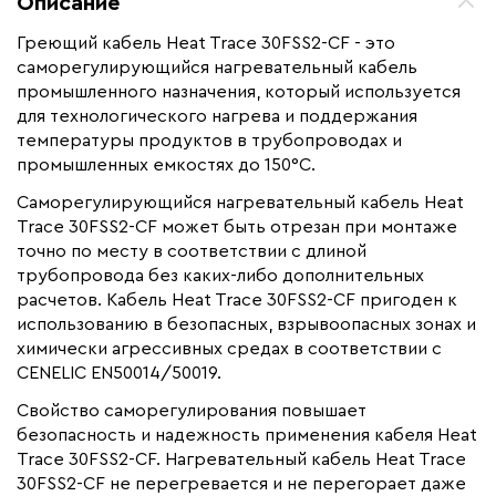
Описание
Назначение
Для водопровода, Для
нефте -газопроводов, Для
Греющий кабель Heat Trace 30FSS2-CF - это
резервуаров и емкостей
саморегулирующийся нагревательный кабель
промышленного назначения, который используется
Монтаж
Внутренний, Наружный
для технологического нагрева и поддержания
Ширина (мм)
11.45
температуры продуктов в трубопроводах и
Толщина (мм)
промышленных емкостях до 150°С.
5.2
Страна производства
Великобритания
Саморегулирующийся нагревательный кабель Heat
Trace 30FSS2-CF может быть отрезан при монтаже
Гарантия (год)
2
точно по месту в соответствии с длиной
Срок службы(год)
15
трубопровода без каких-либо дополнительных
расчетов. Кабель Heat Trace 30FSS2-CF пригоден к
Вес (кг)
134
использованию в безопасных, взрывоопасных зонах и
Область применения
Промышленный обогрев
химически агрессивных средах в соответствии с
Максимальная температура(C)
+150
CENELIC EN50014/50019.
Тип кабеля
саморегулирующийся
Свойство саморегулирования повышает
безопасность и надежность применения кабеля Heat
Коллекция
FSS
Trace 30FSS2-CF. Нагревательный кабель Heat Trace
Бренд
Heat Trace
30FSS2-CF не перегревается и не перегорает даже