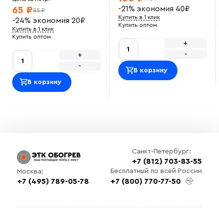
Приятно сотрудничать. Закупали кабель для
-21%
экономия
40
₽
65 ₽
производственной зоны, по документам все в
85 ₽
порядке и в срок.
Купить в 1 клик
-24%
экономия
20
₽
Василий М
Купить оптом
Купить в 1 клик
ОТличный саморег , покупался на отрез , адекватная
Купить оптом
цена.<br> Использовали для обогрева емкости с
+
водой зимой, на производстве<br>
-
+
Оставить отзыв
-
В корзину
В корзину
Санкт-Петербург:
+7 (812) 703-83-55
Выберите
Бесплатный по всей России
Москва:
файл
+7 (495) 789-05-78
+7 (800) 770-77-50